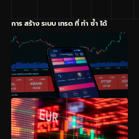
การ สร้าง ระบบ เทรด ที่ ทำ ซ้ำ ได้