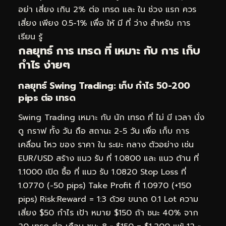
อย่า เสี่ยง เกิน 2% ต่อ เทรด และ ใน ช่วง แรก ควร
เสี่ยง เพียง 0.5-1% เพื่อ ให้ มี ที่ ว่าง สำหรับ การ
เรียน รู้
กลยุทธ์ การ เทรด ที่ เหมาะ กับ การ เก็บ
กำไร ง่ายๆ
กลยุทธ์ Swing Trading: เก็บ กำไร 50-200
pips ต่อ เทรด
Swing Trading เหมาะ กับ นัก เทรด ที่ ไม่ มี เวลา นั่ง
ดู กราฟ ทั้ง วัน ถือ สถานะ 2-5 วัน เพื่อ เก็บ การ
เคลื่อน ไหว ของ ราคา ใน ระยะ กลาง ตัวอย่าง เช่น
EUR/USD สร้าง แนว รับ ที่ 1.0800 และ แนว ต้าน ที่
1.1000 เปิด ซื้อ ที่ แนว รับ 1.0820 Stop Loss ที่
1.0770 (-50 pips) Take Profit ที่ 1.0970 (+150
pips) Risk:Reward = 1:3 ด้วย ขนาด 0.1 Lot ความ
เสี่ยง $50 กำไร เป้า หมาย $150 ถ้า ชนะ 40% จาก