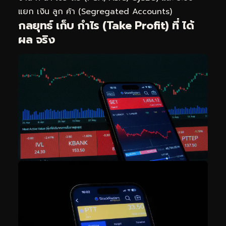
แยก เงิน ลูก ค้า (Segregated Accounts)
กลยุทธ์ เก็บ กำไร (Take Profit) ที่ ได้
ผล จริง