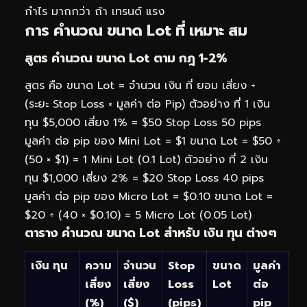
กำไร มากกว่า ถ้า เทรนด์ แรง
การ คำนวณ ขนาด Lot ที่ เหมาะ สม
สูตร คำนวณ ขนาด Lot ตาม กฎ 1-2%
สูตร คือ ขนาด Lot = จำนวน เงิน ที่ ยอม เสี่ยง ÷
(ระยะ Stop Loss × มูลค่า ต่อ Pip) ตัวอย่าง ที่ 1 เงิน
ทุน $5,000 เสี่ยง 1% = $50 Stop Loss 50 pips
มูลค่า ต่อ pip ของ Mini Lot = $1 ขนาด Lot = $50 ÷
(50 × $1) = 1 Mini Lot (0.1 Lot) ตัวอย่าง ที่ 2 เงิน
ทุน $1,000 เสี่ยง 2% = $20 Stop Loss 40 pips
มูลค่า ต่อ pip ของ Micro Lot = $0.10 ขนาด Lot =
$20 ÷ (40 × $0.10) = 5 Micro Lot (0.05 Lot)
ตาราง คำนวณ ขนาด Lot สำหรับ เงิน ทุน ต่างๆ
เงิน ทุน
ความ
จำนวน
Stop
ขนาด
มูลค่า
เสี่ยง
เสี่ยง
Loss
Lot
ต่อ
(%)
($)
(pips)
pip