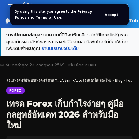
Aa
Font
By using this site, you agree to the
Privacy
Accept
Resizer
Policy
and
Terms of Use
.
🏠 หน้าแรก
ราคาทอง SPDR
📰 บทความ
🎬 YouTub
การเปิดเผยข้อมูล:
บทความนี้มีลิงก์พันธมิตร (affiliate link) หาก
คุณสมัครผ่านลิงก์ของเรา เราจะได้รับค่าคอมมิชชันโดยไม่มีค่าใช้จ่าย
เพิ่มเติมสำหรับคุณ
อ่านนโยบายฉบับเต็ม
📅 อัปเดตล่าสุด:
24 กรกฎาคม 2569
· เขียนโดย
อ.บอม
สอนเทรดฟรีมีระบบเทรดฟรี ตำนาน EA Semi-Auto เจ้าแรกในเมืองไทย
>
Blog
>
Forex
>
FOREX
เทรด Forex เก็บกำไรง่ายๆ คู่มือ
กลยุทธ์อัพเดท 2026 สำหรับมือ
ใหม่