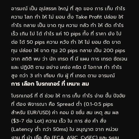
อารมณ์ เป็น อุปสรรค ใหญ่ ที่ สุด ของ การ เก็บ กำไร
ความ โลภ ทำ ให้ ไม่ ยอม ตั้ง Take Profit ปล่อย ให้
กำไร กลาย เป็น ขาด ทุน ความ กลัว ทำ ให้ ตัด กำไร
เร็ว เกิน ไป ได้ กำไร แค่ 10 pips ทั้ง ที่ ราคา ยัง ไป
ต่อ ได้ 50 pips ความ หวัง ทำ ให้ ไม่ ยอม ตัด ขาด
ทุน ปล่อย ให้ ขาด ทุน 20 pips กลาย เป็น 200 pips
จาก สถิติ พบ ว่า นัก เทรด ที่ มี แผน การ เทรด ชัดเจน
และ ปฏิบัติ ตาม อย่าง เคร่ง ครัด มี โอกาส ทำ กำไร
สูง กว่า 3 เท่า เทียบ กับ ผู้ ที่ เทรด ตาม อารมณ์
การ เลือก โบรกเกอร์ ที่ เหมาะ สม
โบรกเกอร์ ที่ ดี ช่วย ให้ การ เก็บ กำไร ง่าย ขึ้น ปัจจัย
ที่ ต้อง พิจารณา คือ Spread ต่ำ (0.1-0.5 pips
สำหรับ EUR/USD) ค่า คอม มิ ชชั่น สม เหตุ สม ผล
($3-7 ต่อ Lot) ความ เร็ว ใน การ ส่ง คำ สั่ง
(Latency ต่ำ กว่า 50ms) ใบ อนุญาต จาก หน่วย
งาน ที่ น่า เชื่อ ถือ (FCA, ASIC, CySEC) และ ระบบ