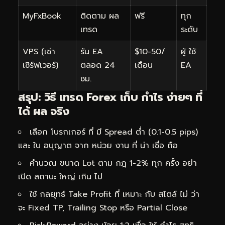
MyFxBook
ติดตาม ผล
ฟรี
ทุก
เทรด
ระดับ
VPS (เช่า
รัน EA
$10-50/
ผู้ ใช้
เซิร์ฟเวอร์)
ตลอด 24
เดือน
EA
ชม.
สรุป: วิธี เทรด Forex เก็บ กำไร ง่ายๆ ที่
ได้ ผล จริง
เลือก โบรกเกอร์ ที่ มี Spread ต่ำ (0.1-0.5 pips)
และ ใบ อนุญาต จาก หน่วย งาน ที่ น่า เชื่อ ถือ
คำนวณ ขนาด Lot ตาม กฎ 1-2% ทุก ครั้ง อย่า
เปิด สถานะ ใหญ่ เกิน ไป
ใช้ กลยุทธ์ Take Profit ที่ เหมาะ กับ สไตล์ ไม่ ว่า
จะ Fixed TP, Trailing Stop หรือ Partial Close