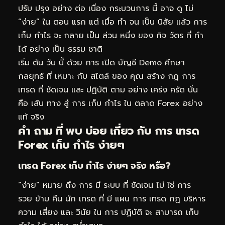
ปรับ ปรุง อย่าง ต่อ เนื่อง กระบวนการ นี้ อาจ ดู ไม่
“ง่าย” ใน ตอน แรก แต่ เมื่อ ทำ จน เป็น นิสัย แล้ว การ
เก็บ กำไร จะ กลาย เป็น ส่วน หนึ่ง ของ กิจ วัตร ที่ ทำ
ได้ อย่าง เป็น ธรรม ชาติ
เริ่ม ต้น วัน นี้ ด้วย การ เปิด บัญชี Demo ศึกษา
กลยุทธ์ ที่ เหมาะ กับ สไตล์ ของ คุณ สร้าง กฎ การ
เทรด ที่ ชัดเจน และ ปฏิบัติ ตาม อย่าง เคร่ง ครัด นั่น
คือ เส้น ทาง สู่ การ เก็บ กำไร ใน ตลาด Forex อย่าง
แท้ จริง
คำ ถาม ที่ พบ บ่อย เกี่ยว กับ การ เทรด
Forex เก็บ กำไร ง่ายๆ
เทรด Forex เก็บ กำไร ง่ายๆ จริง หรือ?
“ง่าย” หมาย ถึง การ มี ระบบ ที่ ชัดเจน ไม่ ใช่ การ
รวย ข้าม คืน นัก เทรด ที่ มี แผน การ เทรด กฎ บริหาร
ความ เสี่ยง และ วินัย ใน การ ปฏิบัติ จะ สามารถ เก็บ