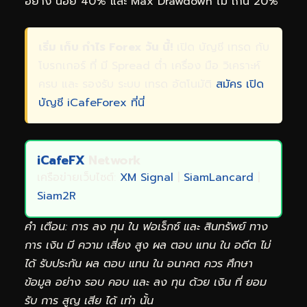
อย่าง น้อย 40% และ Max Drawdown ไม่ เกิน 20%
เริ่ม เก็บ กำไร Forex วัน นี้!
เปิด บัญชี เทรด กับ
โบรกเกอร์ ที่ มี Spread ต่ำ เครื่อง มือ วิเคราะห์
ครบ และ รองรับ ระบบ เทรด อัตโนมัติ
สมัคร เปิด
บัญชี iCafeForex ที่นี่
iCafeFX
Network
เครือข่ายเว็บไซต์:
XM Signal
|
SiamLancard
|
Siam2R
คำ เตือน: การ ลง ทุน ใน ฟอเร็กซ์ และ สินทรัพย์ ทาง
การ เงิน มี ความ เสี่ยง สูง ผล ตอบ แทน ใน อดีต ไม่
ได้ รับประกัน ผล ตอบ แทน ใน อนาคต ควร ศึกษา
ข้อมูล อย่าง รอบ คอบ และ ลง ทุน ด้วย เงิน ที่ ยอม
รับ การ สูญ เสีย ได้ เท่า นั้น