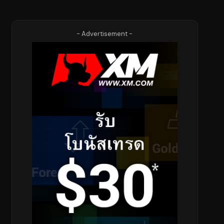
- Advertisement -