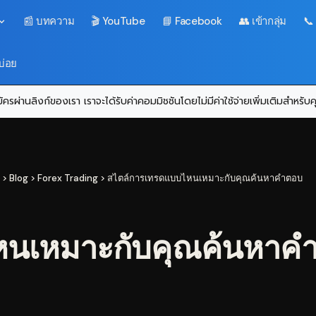
📰 บทความ
🎬 YouTube
📘 Facebook
👥 เข้ากลุ่ม
📞
บ่อย
ครผ่านลิงก์ของเรา เราจะได้รับค่าคอมมิชชันโดยไม่มีค่าใช้จ่ายเพิ่มเติมสำหรั
>
Blog
>
Forex Trading
>
สไตล์การเทรดแบบไหนเหมาะกับคุณค้นหาคำตอบ
หนเหมาะกับคุณค้นหาค