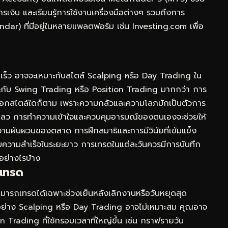
รเงิน และเรียนรู้การใช้งานเครื่องมือต่างๆ รวมถึงการ
dar) ที่มีอยู่ในหลายแพลตฟอร์ม เช่น Investing.com เพื่อ
วดเร็ว อาจจะเหมาะกับสไตล์ Scalping หรือ Day Trading ใน
มาะกับ Swing Trading หรือ Position Trading มากกว่า การ
ะเลือกสไตล์ใดก็ตาม เพราะความกลัวและความโลภมักเป็นตัวการ
เหลว การทำความเข้าใจและควบคุมอารมณ์ของตนเองจะช่วยให้
วามผันผวนของตลาด การฝึกสมาธิและการมีวินัยที่เข้มแข็ง
ระสบความสำเร็จในระยะยาว การเทรดในแต่ละวันควรมีการบันทึก
อย่างไรบ้าง
รเทรด
ามารถเทรดได้เฉพาะช่วงเย็นหลังเลิกงานหรือวันหยุดสุด
าอย่าง Scalping หรือ Day Trading อาจไม่เหมาะสม คุณอาจ
Trading ที่ใช้กรอบเวลาที่ใหญ่ขึ้น เช่น กราฟรายวัน