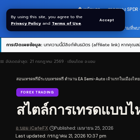
🏠 หน้าแรก
ราคาทอง SPDR
By using this site, you agree to the
Accept
Privacy Policy
and
Terms of Use
.
สมัครกลุ่ม VIP
❓ คำถามที่พบ
การเปิดเผยข้อมูล:
บทความนี้มีลิงก์พันธมิตร (affiliate link) หากคุณสมั
📅 อัปเดตล่าสุด:
21 กรกฎาคม 2569
· เขียนโดย
อ.บอม
สอนเทรดฟรีมีระบบเทรดฟรี ตำนาน EA Semi-Auto เจ้าแรกในเมืองไทย
FOREX TRADING
สไตล์การเทรดแบบไ
อ.บอม iCafeFX
Published: เมษายน 25, 2026
Last updated: กรกฎาคม 21, 2026 10:37 pm