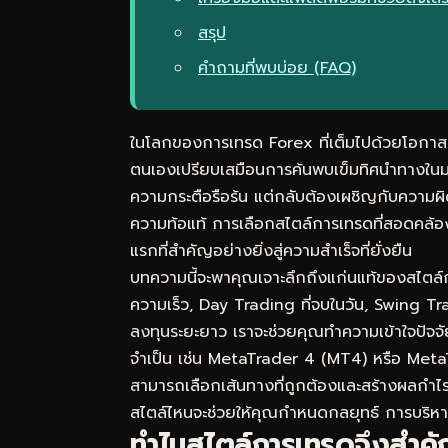
สรุป
คำถามที่พบบ่อย (FAQ)
ในโลกของการเทรด Forex ที่เต็มไปด้วยโอกาส
ตนเองเปรียบเสมือนการค้นพบเข็มทิศนำทางในมห
ความกระตือรือร้น แต่กลับต้องเผชิญกับความผิดห
ความท้อแท้ การเลือกสไตล์การเทรดที่สอดคล้องก
แรกที่สำคัญอย่างยิ่งสู่ความสำเร็จที่ยั่งยืน
บทความนี้จะพาคุณเจาะลึกถึงแก่นแท้ของสไตล์ก
ความเร็ว, Day Trading ที่จบในวัน, Swing Tr
ลงทุนระยะยาว เราจะช่วยคุณทำความเข้าใจปัจจั
จำเป็น เช่น MetaTrader 4 (MT4) หรือ MetaT
สามารถเลือกเส้นทางที่ถูกต้องและสร้างผลกำไรไ
สไตล์ไหนจะช่วยให้คุณกำหนดกลยุทธ์ การบริหารค
ทำไมสไตล์การเทรดจึงสำคัญ