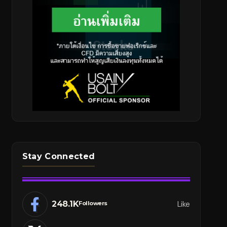
Stay Connected
248.1K
Like
Followers