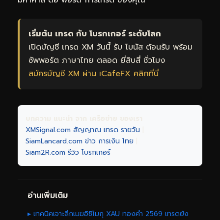
มหาศาล ต่อ พอร์ต การเทรด ของคุณ
เริ่มต้น เทรด กับ โบรกเกอร์ ระดับโลก
เปิดบัญชี เทรด XM วันนี้ รับ โบนัส ต้อนรับ พร้อม
ซัพพอร์ต ภาษาไทย ตลอด ยี่สิบสี่ ชั่วโมง
สมัครบัญชี XM ผ่าน iCafeFX คลิกที่นี่
บทความ แนะนำ จาก เครือข่าย ของเรา
XMSignal.com สัญญาณ เทรด รายวัน
|
SiamLancard.com ข่าว การเงิน ไทย
|
Siam2R.com รีวิว โบรกเกอร์
อ่านเพิ่มเติม
▸ เทคนิคเจาะลึกเมฆอิชิโมกุ XAU ทองคำ 2569 เทรดยัง