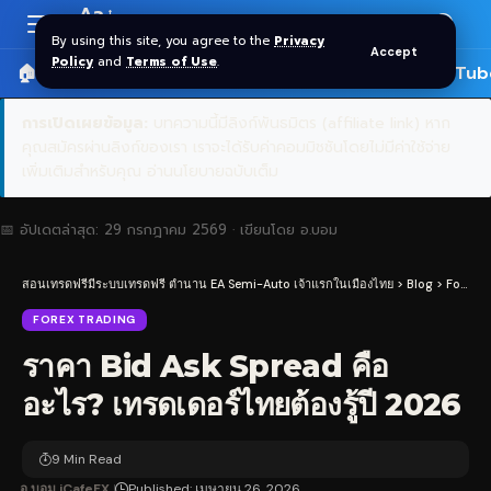
Aa
Font
By using this site, you agree to the
Privacy
Accept
Resizer
Policy
and
Terms of Use
.
🏠 หน้าแรก
ราคาทอง SPDR
📰 บทความ
🎬 YouTub
การเปิดเผยข้อมูล:
บทความนี้มีลิงก์พันธมิตร (affiliate link) หาก
คุณสมัครผ่านลิงก์ของเรา เราจะได้รับค่าคอมมิชชันโดยไม่มีค่าใช้จ่าย
เพิ่มเติมสำหรับคุณ
อ่านนโยบายฉบับเต็ม
📅 อัปเดตล่าสุด:
29 กรกฎาคม 2569
· เขียนโดย
อ.บอม
สอนเทรดฟรีมีระบบเทรดฟรี ตำนาน EA Semi-Auto เจ้าแรกในเมืองไทย
>
Blog
>
Forex Trading
FOREX TRADING
ราคา Bid Ask Spread คือ
อะไร? เทรดเดอร์ไทยต้องรู้ปี 2026
9 Min Read
อ.บอม iCafeFX
Published: เมษายน 26, 2026