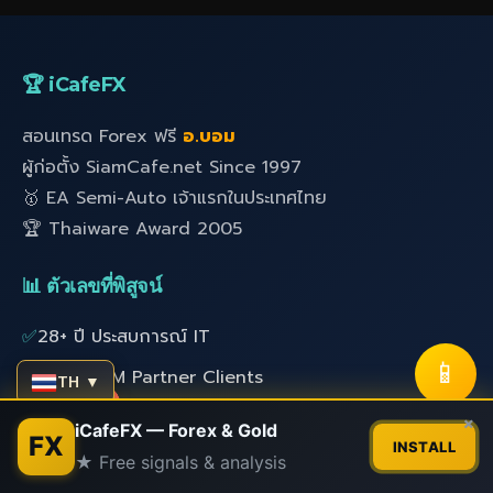
🏆 iCafeFX
สอนเทรด Forex ฟรี
อ.บอม
ผู้ก่อตั้ง SiamCafe.net Since 1997
🥇 EA Semi-Auto เจ้าแรกในประเทศไทย
🏆 Thaiware Award 2005
📊 ตัวเลขที่พิสูจน์
✅
28+ ปี ประสบการณ์ IT
📱
✅
1,000+ XM Partner Clients
TH ▼
✅
24,000+ สมาชิก SiamCafe
Contact us
×
iCafeFX — Forex & Gold
FX
INSTALL
✅
600+ Network Installations
★ Free signals & analysis
Open
chaty