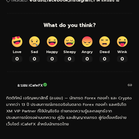
TAGGED:
eurusd
facebook
instagram
ราคาเสนอขาย
What do you think?
Love
Sad
Happy
Sleepy
Angry
Dead
Wink
0
0
0
0
0
0
0
อ.บอม iCafeFX
กิตติทัศน์ เจริญพนาสิทธิ์ (อ.บอม) — นักเทรด Forex ทองคำ และ Crypto
มากกว่า 13 ปี ประสบการณ์เทรดจริงในตลาด Forex ทองคำ และคริปโต
XM VIP Partner ที่ใช้บัญชีจริง ถ่ายทอดความรู้และกลยุทธ์จาก
ประสบการณ์ตรงผ่านบทความ คู่มือ และสัญญาณเทรด ผู้ก่อตั้งเครือข่าย
เว็บไซต์ iCafeFX สำหรับนักเทรดไทย