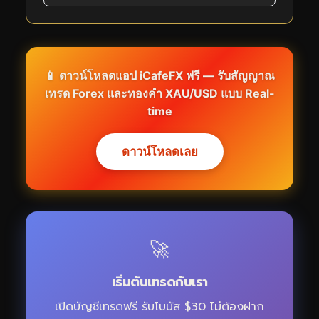
📱 ดาวน์โหลดแอป
iCafeFX
ฟรี — รับสัญญาณ
เทรด Forex และทองคำ XAU/USD แบบ Real-
time
ดาวน์โหลดเลย
🚀
เริ่มต้นเทรดกับเรา
เปิดบัญชีเทรดฟรี รับโบนัส $30 ไม่ต้องฝาก