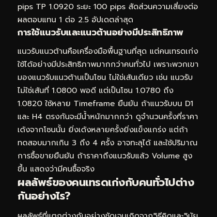
pips TP 1.0920 ระยะ 100 pips สัดส่วนความเสี่ยงต่อ
ผลตอบแทน 1 ต่อ 2.5 อัปเดตล่าสุด
การใช้แนวรับและแนวต้านอย่างมีประสิทธิภาพ
แนวรับแนวต้านคือเครื่องมือพื้นฐานที่สุด แต่คนเทรดเก่ง
ใช้ได้อย่างมีประสิทธิภาพมากกว่าคนทั่วไป เพราะพวกเขา
มองแนวรับแนวต้านเป็นโซน ไม่ใช่เส้นเดียว เช่น แนวรับ
ไม่ใช่เส้นที่ 1.0800 พอดี แต่เป็นโซน 1.0780 ถึง
1.0820 ใช้หลาย Timeframe ยืนยัน ถ้าแนวรับบน D1
และ H4 ตรงกันจะมีน้ำหนักมากกว่า ดูจำนวนครั้งที่ราคา
เด้งจากโซนนั้น ยิ่งเด้งหลายครั้งยิ่งแข็งแกร่ง แต่ถ้า
ทดสอบมากเกิน 3 ถึง 4 ครั้ง อาจทะลุได้ และใช้ปริมาณ
การซื้อขายยืนยัน ถ้าราคาถึงแนวรับแล้ว Volume สูง
ขึ้น แสดงว่ามีคนซื้อจริง
ผลลัพธ์ของคนเทรดเก่งกับคนทั่วไปต่าง
กันอย่างไร?
ผลลัพธ์ที่แตกต่างกันอย่างชัดเจนเกิดจากวิธีคิดและวินัย