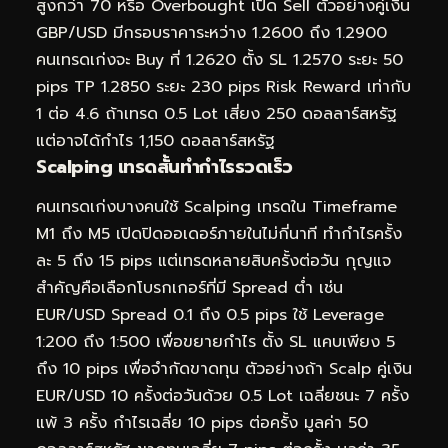
สูงกว่า 70 หรือ Overbought เปิด Sell ตัวอย่างคู่เงิน
GBP/USD มีกรอบราคาระหว่าง 1.2600 ถึง 1.2900
คนเทรดเก่งจะ Buy ที่ 1.2620 ตั้ง SL 1.2570 ระยะ 50
pips TP 1.2850 ระยะ 230 pips Risk Reward เท่ากับ
1 ต่อ 4.6 ถ้าเทรด 0.5 Lot เสี่ยง 250 ดอลลาร์สหรัฐ
แต่อาจได้กำไร 1,150 ดอลลาร์สหรัฐ
Scalping เทรดสั้นทำกำไรรวดเร็ว
คนเทรดเก่งบางคนใช้ Scalping เทรดใน Timeframe
M1 ถึง M5 เปิดปิดออเดอร์ภายในไม่กี่นาที ทำกำไรครั้ง
ละ 5 ถึง 15 pips แต่เทรดหลายสิบครั้งต่อวัน กุญแจ
สำคัญคือเลือกโบรกเกอร์ที่มี Spread ต่ำ เช่น
EUR/USD Spread 0.1 ถึง 0.5 pips ใช้ Leverage
1:200 ถึง 1:500 เพื่อขยายกำไร ตั้ง SL แคบเพียง 5
ถึง 10 pips เพื่อจำกัดขาดทุน ตัวอย่างถ้า Scalp คู่เงิน
EUR/USD 10 ครั้งต่อวันด้วย 0.5 Lot เฉลี่ยชนะ 7 ครั้ง
แพ้ 3 ครั้ง กำไรเฉลี่ย 10 pips ต่อครั้ง มูลค่า 50