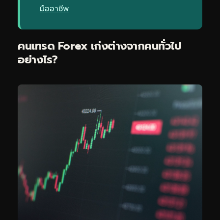
มืออาชีพ
คนเทรด Forex เก่งต่างจากคนทั่วไป
อย่างไร?