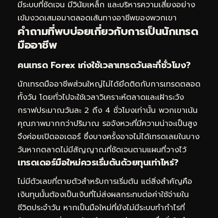
มีระบบที่ชัดเจน มีวินัยเหล็ก และบริหารความเสี่ยงอย่าง
เข้มงวดเสมอมาตลอดเส้นทางอาชีพของพวกเขา
คำถามที่พบบ่อยเกี่ยวกับการเป็นนักเทรด
มืออาชีพ
คนเทรด Forex เก่งใช้เวลาเทรดวันละกี่ชั่วโมง?
นักเทรดมืออาชีพส่วนใหญ่ไม่ได้ยึดติดกับการเทรดตลอด
ทั้งวัน โดยทั่วไปจะใช้เวลาวิเคราะห์ตลาดและเฝ้าระวัง
กราฟประมาณวันละ 2 ถึง 4 ชั่วโมงเท่านั้น พวกเขาเน้น
คุณภาพมากกว่าปริมาณ รอจังหวะที่มีความน่าจะเป็นสูง
จึงค่อยเปิดออเดอร์ ซึ่งบางครั้งอาจไม่ได้เทรดเลยในบาง
วันหากตลาดไม่มีสัญญาณที่ชัดเจนตามแผนที่วางไว้
เทรดเดอร์มือใหม่ควรเริ่มต้นด้วยทุนเท่าไหร่?
ไม่มีตัวเลขที่ตายตัวสำหรับการเริ่มต้น แต่สิ่งสำคัญคือ
เงินทุนนั้นต้องเป็นเงินที่ไม่ส่งผลกระทบต่อค่าใช้จ่ายใน
ชีวิตประจำวัน หากเป็นมือใหม่ที่ยังไม่มีระบบทำกำไรที่