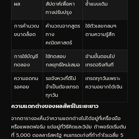
ผล
สัปดาห์เพื่อหา
ซ้ำแบบเดิม
ทางปรับปรุง
การคำนวณ
คำนวณจากสูตร
ใช้ตัวเลขกลมๆ
ขนาดล็อต
ทาง
ตามความรู้สึก
คณิตศาสตร์
การใช้บัญชี
ใช้ทดสอบ
ข้ามขั้นตอนไป
ทดลอง
กลยุทธ์ใหม่เสมอ
เทรดจริงทันที
ความอดทน
รอจังหวะที่ดีไม่
เทรดทุกวันเพราะ
รอคอย
จำเป็นต้องเทรด
ความอยากได้เงิน
ทุกวัน
ความแตกต่างของผลลัพธ์ในระยะยาว
จากตารางจะเห็นว่าความแตกต่างไม่ได้อยู่ที่เครื่องมือ
หรือแพลตฟอร์ม แต่อยู่ที่วิธีคิดและวินัย ถ้าพอร์ตเริ่มต้น
ที่ 5,000 ดอลลาร์สหรัฐ คนเทรดเก่งที่ทำกำไรเฉลี่ย 5