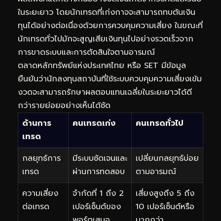
ในระยะยาว โดยนักเทรดที่เก่งกาจจะสามารถทบต้นเงิน
ทุนได้อย่างต่อเนื่องด้วยการควบคุมความเสี่ยง ในขณะที่
นักเทรดทั่วไปมักจะสูญเสียเงินทุนไปอย่างรวดเร็วจาก
การขาดระบบและการตัดสินใจตามอารมณ์
ตลาดหลักทรัพย์แห่งประเทศไทย หรือ SET มีข้อมูล
ยืนยันว่านักลงทุนสถาบันที่ใช้ระบบควบคุมความเสี่ยงเข้ม
งวดจะสามารถรักษาผลตอบแทนเฉลี่ยในระยะยาวได้ดี
กว่ารายย่อยอย่างเห็นได้ชัด
ด้านการ
คนเทรดเก่ง
คนเทรดทั่วไป
เทรด
กลยุทธ์การ
มีระบบชัดเจนและ
เปลี่ยนกลยุทธ์บ่อย
เทรด
ผ่านการทดสอบ
ตามอารมณ์
ความเสี่ยง
จำกัดที่ 1 ถึง 2
เสี่ยงสูงถึง 5 ถึง
ต่อเทรด
เปอร์เซ็นต์ของ
10 เปอร์เซ็นต์หรือ
พอร์ตเสมอ
มากกว่า