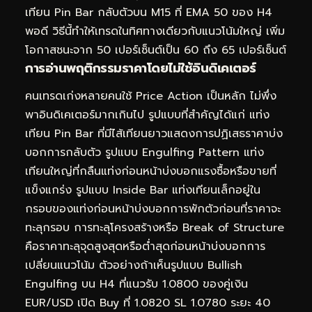
เทียน Pin Bar กลับตัวบน M15 ที่ EMA 50 ของ H4
พอดี วิธีนี้ทำให้เทรดในทิศทางเดียวกับแนวโน้มใหญ่ เพิ่ม
โอกาสชนะจาก 50 เปอร์เซ็นต์เป็น 60 ถึง 65 เปอร์เซ็นต์
การอ่านพฤติกรรมราคาโดยไม่ใช้อินดิเคเตอร์
คนเทรดเก่งหลายคนใช้ Price Action เป็นหลัก ไม่พึ่ง
พาอินดิเคเตอร์มากเกินไป รูปแบบที่สำคัญได้แก่ แท่ง
เทียน Pin Bar ที่มีไส้เทียนยาวแสดงการปฏิเสธราคาบ่ง
บอกการกลับตัว รูปแบบ Engulfing Pattern แท่ง
เทียนใหญ่ที่กลืนแท่งก่อนหน้าบ่งบอกแรงซื้อหรือขายที่
แข็งแกร่ง รูปแบบ Inside Bar แท่งเทียนเล็กอยู่ใน
กรอบของแท่งก่อนหน้าบ่งบอกการพักตัวก่อนที่ราคาจะ
ทะลุกรอบ การทะลุโครงสร้างหรือ Break of Structure
คือราคาทะลุจุดสูงสุดหรือต่ำสุดก่อนหน้าบ่งบอกการ
เปลี่ยนแนวโน้ม ตัวอย่างถ้าเห็นรูปแบบ Bullish
Engulfing บน H4 ที่แนวรับ 1.0800 ของคู่เงิน
EUR/USD เปิด Buy ที่ 1.0820 SL 1.0780 ระยะ 40