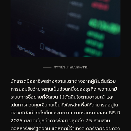
ภาพประกอบบทความ
นักเทรดมืออาชีพสร้างความแตกต่างจากผู้เริ่มต้นด้วย
การยอมรับว่าขาดทุนเป็นส่วนหนึ่งของธุรกิจ พวกเขามี
ระบบการซื้อขายที่ชัดเจน ไม่ตัดสินใจตามอารมณ์ และ
เน้นการควบคุมเงินทุนเป็นหัวใจหลักเพื่อให้สามารถอยู่ใน
ตลาดได้อย่างยั่งยืนในระยะยาว ตามรายงานของ BIS ปี
2025 ตลาดมีมูลค่าการซื้อขายสูงถึง 7.5 ล้านล้าน
ดอลลาร์สหรัฐต่อวัน แต่สถิติชี้ว่าเทรดเดอร์รายย่อยกว่า