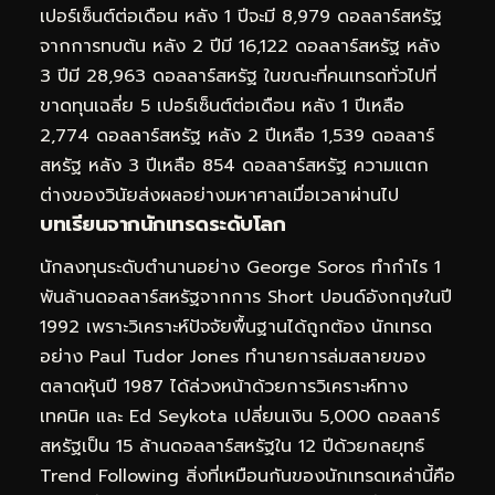
เปอร์เซ็นต์ต่อเดือน หลัง 1 ปีจะมี 8,979 ดอลลาร์สหรัฐ
จากการทบต้น หลัง 2 ปีมี 16,122 ดอลลาร์สหรัฐ หลัง
3 ปีมี 28,963 ดอลลาร์สหรัฐ ในขณะที่คนเทรดทั่วไปที่
ขาดทุนเฉลี่ย 5 เปอร์เซ็นต์ต่อเดือน หลัง 1 ปีเหลือ
2,774 ดอลลาร์สหรัฐ หลัง 2 ปีเหลือ 1,539 ดอลลาร์
สหรัฐ หลัง 3 ปีเหลือ 854 ดอลลาร์สหรัฐ ความแตก
ต่างของวินัยส่งผลอย่างมหาศาลเมื่อเวลาผ่านไป
บทเรียนจากนักเทรดระดับโลก
นักลงทุนระดับตำนานอย่าง George Soros ทำกำไร 1
พันล้านดอลลาร์สหรัฐจากการ Short ปอนด์อังกฤษในปี
1992 เพราะวิเคราะห์ปัจจัยพื้นฐานได้ถูกต้อง นักเทรด
อย่าง Paul Tudor Jones ทำนายการล่มสลายของ
ตลาดหุ้นปี 1987 ได้ล่วงหน้าด้วยการวิเคราะห์ทาง
เทคนิค และ Ed Seykota เปลี่ยนเงิน 5,000 ดอลลาร์
สหรัฐเป็น 15 ล้านดอลลาร์สหรัฐใน 12 ปีด้วยกลยุทธ์
Trend Following สิ่งที่เหมือนกันของนักเทรดเหล่านี้คือ