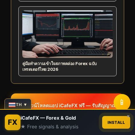
คู่มือทำความเข้าใจสภาพคล่อง Forex ฉบับ
เทรดเดอร์ไทย 2026
📱
TH ▼
📱 ดาวน์โหลดแอป iCafeFX ฟรี — รับสัญญาณ
เทรด Forex และทองคำ XAU/USD แบบ Real-
Contact us
×
iCafeFX — Forex & Gold
time
FX
INSTALL
★ Free signals & analysis
Open
chaty