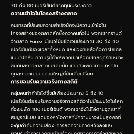
70 ถึง 80 เปอร์เซ็นต์ขาดทุนในระยะยาว
ความเข้าใจในโครงสร้างตลาด
คนเทรดที่ประสบความสำเร็จมักจะมีความเข้าใจใน
โครงสร้างของตลาดลึกซึ้งกว่าคนทั่วไป พวกเขาทราบดี
ว่าตลาด Forex มีแนวโน้มชัดเจนประมาณ 30 ถึง 40
เปอร์เซ็นต์ของเวลาทั้งหมด และช่วงที่เหลือคือการไซเคิล
แบบไปกลับ ความรู้นี้ทำให้พวกเขาเลือกใช้กลยุทธ์ที่เหมาะ
สมกับสภาวะตลาดในขณะนั้น แทนที่จะพยายามเทรดใน
ทุกสภาวะแบบคนส่วนใหญ่ที่มักเสียเปรียบ
การยอมรับความจริงทางสถิติ
กลุ่มคนทำกำไรได้ซึ่งมีเพียงประมาณ 5 ถึง 10
เปอร์เซ็นต์ยอมรับความจริงทางสถิติว่าไม่มีระบบใดในโลก
ที่จะชนะได้ 100 เปอร์เซ็นต์ พวกเขาจึงไม่ไล่ตามจุดเข้าที่
สมบูรณ์แบบ แต่มองหาโอกาสที่มีความน่าจะเป็นสูงพอที่
จะคุ้มค่ากับความเสี่ยง การลดความคาดหวังลงและ
ยอมรับว่าการขาดทุนเป็นเรื่องปกติทางธุรกิจช่วยให้พวก