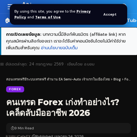
Aa
Font
By using this site, you agree to the
Privacy
Accept
Resizer
Policy
and
Terms of Use
.
🏠 หน้าแรก
ราคาทอง SPDR
📰 บทความ
🎬 YouTub
การเปิดเผยข้อมูล:
บทความนี้มีลิงก์พันธมิตร (affiliate link) หาก
คุณสมัครผ่านลิงก์ของเรา เราจะได้รับค่าคอมมิชชันโดยไม่มีค่าใช้จ่าย
เพิ่มเติมสำหรับคุณ
อ่านนโยบายฉบับเต็ม
📅 อัปเดตล่าสุด:
24 กรกฎาคม 2569
· เขียนโดย
อ.บอม
สอนเทรดฟรีมีระบบเทรดฟรี ตำนาน EA Semi-Auto เจ้าแรกในเมืองไทย
>
Blog
>
Forex
>
FOREX
คนเทรด Forex เก่งทำอย่างไร?
เคล็ดลับมืออาชีพ 2026
9 Min Read
อ.บอม iCafeFX
Published: เมษายน 24, 2026