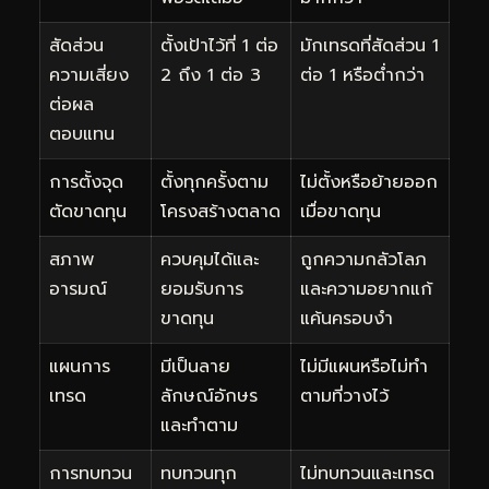
สัดส่วน
ตั้งเป้าไว้ที่ 1 ต่อ
มักเทรดที่สัดส่วน 1
ความเสี่ยง
2 ถึง 1 ต่อ 3
ต่อ 1 หรือต่ำกว่า
ต่อผล
ตอบแทน
การตั้งจุด
ตั้งทุกครั้งตาม
ไม่ตั้งหรือย้ายออก
ตัดขาดทุน
โครงสร้างตลาด
เมื่อขาดทุน
สภาพ
ควบคุมได้และ
ถูกความกลัวโลภ
อารมณ์
ยอมรับการ
และความอยากแก้
ขาดทุน
แค้นครอบงำ
แผนการ
มีเป็นลาย
ไม่มีแผนหรือไม่ทำ
เทรด
ลักษณ์อักษร
ตามที่วางไว้
และทำตาม
การทบทวน
ทบทวนทุก
ไม่ทบทวนและเทรด