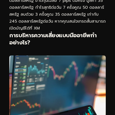
ดอลลาร์สหรัฐ ขาดทุนเฉลี่ย 7 pips ต่อครั้ง มูลค่า 35
ดอลลาร์สหรัฐ กำไรสุทธิต่อวัน 7 ครั้งคูณ 50 ดอลลาร์
สหรัฐ ลบด้วย 3 ครั้งคูณ 35 ดอลลาร์สหรัฐ เท่ากับ
245 ดอลลาร์สหรัฐต่อวัน หากคุณสนใจเทรดสั้นสามารถ
เปิดบัญชีได้ที่
XM
การบริหารความเสี่ยงแบบมืออาชีพทำ
อย่างไร?