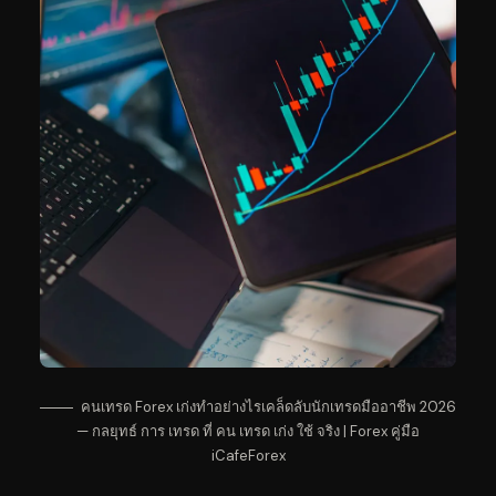
คนเทรด Forex เก่งทำอย่างไรเคล็ดลับนักเทรดมืออาชีพ 2026
— กลยุทธ์ การ เทรด ที่ คน เทรด เก่ง ใช้ จริง | Forex คู่มือ
iCafeForex