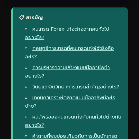
📋 สารบัญ
คนเทรด Forex เก่งต่างจากคนทั่วไป
อย่างไร?
กลยุทธ์การเทรดที่คนเทรดเก่งใช้จริงคือ
อะไร?
การบริหารความเสี่ยงแบบมืออาชีพทำ
อย่างไร?
วินัยและจิตวิทยาการเทรดสำคัญอย่างไร?
เทคนิควิเคราะห์ตลาดแบบมืออาชีพมีอะไร
บ้าง?
ผลลัพธ์ของคนเทรดเก่งกับคนทั่วไปต่างกัน
อย่างไร?
คำถามที่พบบ่อยเกี่ยวกับการเป็นนักเทรด