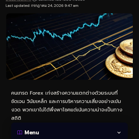
Last updated: กรกฎาคม 24, 2026 9:47 am
คนเทรด Forex เก่งสร้างความแตกต่างด้วยระบบที่
ชัดเจน วินัยเหล็ก และการบริหารความเสี่ยงอย่างเข้ม
งวด พวกเขาไม่ได้พึ่งพาโชคแต่เน้นความน่าจะเป็นทาง
สถิติ
Menu