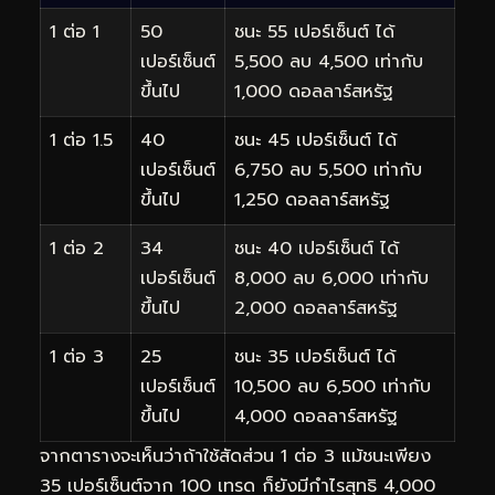
1 ต่อ 1
50
ชนะ 55 เปอร์เซ็นต์ ได้
เปอร์เซ็นต์
5,500 ลบ 4,500 เท่ากับ
ขึ้นไป
1,000 ดอลลาร์สหรัฐ
1 ต่อ 1.5
40
ชนะ 45 เปอร์เซ็นต์ ได้
เปอร์เซ็นต์
6,750 ลบ 5,500 เท่ากับ
ขึ้นไป
1,250 ดอลลาร์สหรัฐ
1 ต่อ 2
34
ชนะ 40 เปอร์เซ็นต์ ได้
เปอร์เซ็นต์
8,000 ลบ 6,000 เท่ากับ
ขึ้นไป
2,000 ดอลลาร์สหรัฐ
1 ต่อ 3
25
ชนะ 35 เปอร์เซ็นต์ ได้
เปอร์เซ็นต์
10,500 ลบ 6,500 เท่ากับ
ขึ้นไป
4,000 ดอลลาร์สหรัฐ
จากตารางจะเห็นว่าถ้าใช้สัดส่วน 1 ต่อ 3 แม้ชนะเพียง
35 เปอร์เซ็นต์จาก 100 เทรด ก็ยังมีกำไรสุทธิ 4,000