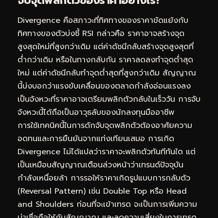
จับจุดพลิกตัวของราคาอย่างไร?
Divergence คือสภาวะที่ทิศทางของราคาขัดแย้งกับ
ทิศทางของตัวบ่งชี้ RSI กล่าวคือ ราคาอาจสร้างจุด
สูงสุดใหม่ที่สูงกว่าเดิม แต่ค่าดัชนีกลับสร้างจุดสูงสุดที่
ต่ำกว่าเดิม หรือในทางกลับกัน ราคาลดลงทำจุดต่ำสุด
ใหม่ แต่ค่าดัชนีกลับทำจุดต่ำสุดที่สูงกว่าเดิม สัญญาณ
นี้บ่งบอกว่าแรงขับเคลื่อนของตลาดกำลังอ่อนแรงลง
เป็นจังหวะที่ราคาอาจเตรียมพลิกตัวกลับในเร็ววัน การจับ
จังหวะนี้ได้ถือเป็นอาวุธลับของนักลงทุนมืออาชีพ
การใช้เทคนิคนี้ในการดักจับจุดพลิกตัวต้องอาศัยความ
อดทนและการยืนยันจากแท่งเทียนเสมอ การเกิด
Divergence ไม่ได้แปลว่าราคาจะพลิกตัวทันทีทันใด แต่
เป็นเหมือนสัญญาณเตือนล่วงหน้าว่าเทรนด์ปัจจุบัน
กำลังเหนื่อยล้า การรอให้ราคาเกิดรูปแบบการกลับตัว
(Reversal Pattern) เช่น Double Top หรือ Head
and Shoulders ก่อนที่จะเข้าเทรด จะเป็นการเพิ่มความ
น่าเชื่อถือให้กับสัญญาณ และลดความเสี่ยงในการเทรด