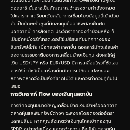
ขณะเดียวกันค่าดัชนีก็แสดงสภาวะ Oversold ในคู่เงิน
ดอลลาร์ นั่นอาจเป็นสัญญาณว่าแรงขายกำลังจะหมด
ไปและราคาเตรียมเด้งกลับ การเชื่อมโยงข้อมูลนี้เข้าด้วย
กันเป็นทักษะขั้นสูงที่นักลงทุนมืออาชีพต้องฝึกฝน
นอกจากนี้ การสังเกต
ประวัติราคาทองคำย้อนหลัง
ก็
เป็นอีกหนึ่งวิธีที่เทรดเดอร์ใช้เปรียบเทียบทิศทางของ
สินทรัพย์ลี้ภัย เมื่อทองคำราคาขึ้น ดอลลาร์มักจะอ่อนค่า
ลงตามธรรมชาติของการเคลื่อนย้ายเงินทุน ส่งผลให้คู่
เงิน USD/JPY หรือ EUR/USD มีการเคลื่อนไหวที่ชัดเจน
การใช้ค่าดัชนีเป็นเครื่องยืนยันการเปลี่ยนแปลงของ
สภาพตลาดจึงเป็นสิ่งที่ขาดไม่ได้ และควรทำควบคู่กันไป
เสมอ
การวิเคราะห์ Flow ของเงินทุนสถาบัน
การที่กองทุนขนาดใหญ่เคลื่อนย้ายเงินเข้าหรือออกจาก
ตลาดหุ้นและสินทรัพย์ต่างๆ จะส่งผลโดยตรงต่ออัตรา
แลกเปลี่ยน หากคุณสังเกตว่าเงินทุนไหลเข้ากองทุน
SPDR อย่างต่อเนื่อง แสดงว่าความเชื่อมั่นในตลาดหุ้น