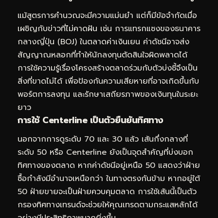
แม้สูตรการคำนวณจะมีความแม่นยำ แต่ก็มีข้อจำกัดเมื่อ
เผชิญกับข่าวที่ไม่คาดฝัน เช่น การแทรกแซงของธนาคาร
กลางญี่ปุ่น (BOJ) ในตลาดค่าเงินเยน ค่าดัชนีอาจส่ง
สัญญาณหลอกที่ทำให้นักลงทุนตัดสินใจผิดพลาดได้
การใช้ความรู้เรื่องโครงสร้างตลาดร่วมกับตัวบ่งชี้จึงเป็น
สิ่งที่ขาดไม่ได้ เพื่อป้องกันความเสียหายที่อาจเกิดขึ้นกับ
พอร์ตการลงทุน และรักษาเสถียรภาพของเงินทุนในระยะ
ยาว
การใช้ Centerline เป็นตัวยืนยันทิศทาง
นอกจากการดูระดับ 70 และ 30 แล้ว เส้นกึ่งกลางที่
ระดับ 50 หรือ Centerline ยังเป็นจุดสำคัญที่บ่งบอก
ทิศทางของตลาด หากค่าดัชนีอยู่เหนือ 50 แสดงว่าฝ่าย
ซื้อกำลังมีอำนาจเหนือกว่า ในทางตรงกันข้าม หากอยู่ใต้
50 ฝ่ายขายจะเป็นฝ่ายควบคุมตลาด การใช้เส้นนี้เป็นตัว
กรองทิศทางเทรนด์จะช่วยให้คุณเทรดตามกระแสหลักได้
อย่างมีประสิทธิภาพมากยิ่งขึ้น