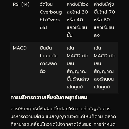
RSI (14)
วัดโซน
ค่าดัชนีร่วง
ค่าดัชนีพุ่ง
Overboug
ลงใกล้ 30
ขึ้นใกล้ 70
ht/Overs
หรือ 40
หรือ 60
old
แล้วเริ่มชัน
แล้วเริ่มชัน
ขึ้น
ลง
MACD
ยืนยัน
เส้น
เส้น
โมเมนตัม
MACD ตัด
MACD ตัด
การพลิก
เส้น
เส้น
ตัว
สัญญาณ
สัญญาณ
ขึ้นด้านล่าง
ลงด้านบน
เส้นศูนย์
เส้นศูนย์
การบริหารความเสี่ยงในกลยุทธ์ผสม
การใช้กลยุทธ์ที่ซับซ้อนยิ่งต้องให้ความสำคัญกับการ
บริหารความเสี่ยง แม้สัญญาณจะดีแค่ไหนก็ตาม ตลาด
ก็สามารถเคลื่อนไหวผิดไปจากคาดได้เสมอ การกำหนด