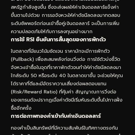
สหรัฐกำลังสูงขึ้น ซึ่งจะส่งผลให้ค่าเงินดอลลาร์แข็งค่า
ขึ้นตามไปด้วย การรอจังหวะให้ค่าดัชนีลดลงมาทดสอบ
ระดับซัพพอร์ตก่อนเข้าซื้อคู่เงินดอลลาร์ จะเป็นการเพิ่ม
ความปลอดภัยให้กับการลงทุนอย่างมาก
การใช้ RSI ยืนยันการสิ้นสุดของการพักตัว
ในตลาดที่มีแนวโน้มชัดเจน ราคามักจะมีการพักตัว
(Pullback) เพื่อสะสมพลังก่อนวิ่งต่อ การใช้ตัวบ่งชี้วัด
จังหวะเข้าซื้อในจุดที่ราคาพักตัวจนทำให้ค่าดัชนีลดลงมา
ใกล้ระดับ 50 หรือระดับ 40 ในตลาดขาขึ้น จะช่วยให้คุณ
ได้ราคาที่ดีและมีอัตราความเสี่ยงต่อผลตอบแทน
(Risk/Reward Ratio) ที่คุ้มค่า สัญญาณการวิ่งต่อ
ของเทรนด์จะปรากฏเมื่อค่าดัชนีเริ่มหันระดับขึ้นไปทางฝั่ง
ซื้ออีกครั้ง
การต่อภาพทองคำเข้ากับค่าเงินดอลลาร์
ทองคำเป็นสินทรัพย์ที่มีความสัมพันธ์ในทิศทางตรงกัน