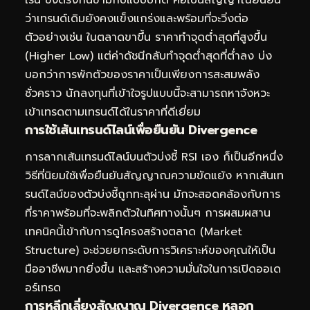
เร้น ซึ่งตรงกันข้ามกับแบบปกติ คือเป็นสัญญาณยืนยัน
ว่าเทรนด์เดิมยังคงแข็งแกร่งและพร้อมที่จะวิ่งต่อ
ตัวอย่างเช่น ในตลาดขาขึ้น ราคาทำจุดต่ำสุดที่สูงขึ้น
(Higher Low) แต่ค่าดัชนีกลับทำจุดต่ำสุดที่ต่ำลง บ่ง
บอกว่าการพักตัวของราคาเป็นเพียงการสะสมพลัง
ชั่วคราว นักลงทุนที่เข้าใจรูปแบบนี้จะสามารถหาจังหวะ
เข้าเทรดตามเทรนด์ได้ในราคาที่ดีเยี่ยม
การใช้เส้นเทรนด์ไลน์เพื่อยืนยัน Divergence
การลากเส้นเทรนด์ไลน์บนตัวบ่งชี้ RSI เอง ก็เป็นอีกหนึ่ง
วิธีที่นิยมใช้เพื่อยืนยันสัญญาณความขัดแย้ง หากเส้นเท
รนด์ไลน์ของตัวบ่งชี้ถูกทะลุผ่าน มักจะสอดคล้องกับการ
ที่ราคาพร้อมที่จะพลิกตัวในทิศทางนั้นๆ การผสมผสาน
เทคนิคนี้เข้ากับการดูโครงสร้างตลาด (Market
Structure) จะช่วยยกระดับการวิเคราะห์ของคุณให้เป็น
มืออาชีพมากยิ่งขึ้น และสร้างความมั่นใจในการเปิดออเด
อร์เทรด
การหลีกเลี่ยงสัญญาณ Divergence หลอก