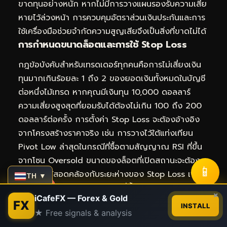
ขาดทุนอย่างหนัก หากไม่มีการวางแผนรองรับความเสีย
หายไว้ล่วงหน้า การควบคุมอัตราส่วนเงินประกันและการ
ใช้เครื่องมือช่วยจำกัดความสูญเสียจึงเป็นสิ่งที่ขาดไม่ได้
การกำหนดขนาดล็อตและการใช้ Stop Loss
กฎข้อบังคับสำหรับเทรดเดอร์ทุกคนคือการไม่เสี่ยงเงิน
ทุนมากเกินร้อยละ 1 ถึง 2 ของยอดเงินทั้งหมดในบัญชี
ต่อหนึ่งไม้เทรด หากคุณมีเงินทุน 10,000 ดอลลาร์
ความเสี่ยงสูงสุดที่ยอมรับได้ต้องไม่เกิน 100 ถึง 200
ดอลลาร์ต่อครั้ง การตั้งค่า Stop Loss จะต้องอ้างอิง
จากโครงสร้างราคาจริง เช่น การวางไว้ใต้แท่งเทียน
Pivot Low ล่าสุดในกรณีที่ซื้อตามสัญญาณ RSI ที่ขึ้น
จากโซน Oversold ขนาดของล็อตที่เปิดสถานะจะต้อง
📱
คำนวณให้สอดคล้องกับระยะห่างของ Stop Loss เพื่อ
TH ▼
ให้ผลขาดทุนตรงตามเป้าหมายที่ตั้งไว้เสมอ
Contact us
×
iCafeFX — Forex & Gold
ผลกระทบของ Leverage ต่อสภาพคล่องในบัญชี
FX
INSTALL
★ Free signals & analysis
Open
ตลาด Forex เปิดโอกาสให้ใช้ Leverage ที่สูงมาก บาง
chaty