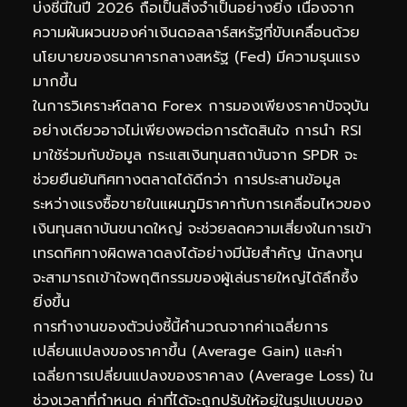
บ่งชี้นี้ในปี 2026 ถือเป็นสิ่งจำเป็นอย่างยิ่ง เนื่องจาก
ความผันผวนของค่าเงินดอลลาร์สหรัฐที่ขับเคลื่อนด้วย
นโยบายของธนาคารกลางสหรัฐ (Fed) มีความรุนแรง
มากขึ้น
ในการวิเคราะห์ตลาด Forex การมองเพียงราคาปัจจุบัน
อย่างเดียวอาจไม่เพียงพอต่อการตัดสินใจ การนำ RSI
มาใช้ร่วมกับข้อมูล
กระแสเงินทุนสถาบันจาก SPDR
จะ
ช่วยยืนยันทิศทางตลาดได้ดีกว่า การประสานข้อมูล
ระหว่างแรงซื้อขายในแผนภูมิราคากับการเคลื่อนไหวของ
เงินทุนสถาบันขนาดใหญ่ จะช่วยลดความเสี่ยงในการเข้า
เทรดทิศทางผิดพลาดลงได้อย่างมีนัยสำคัญ นักลงทุน
จะสามารถเข้าใจพฤติกรรมของผู้เล่นรายใหญ่ได้ลึกซึ้ง
ยิ่งขึ้น
การทำงานของตัวบ่งชี้นี้คำนวณจากค่าเฉลี่ยการ
เปลี่ยนแปลงของราคาขึ้น (Average Gain) และค่า
เฉลี่ยการเปลี่ยนแปลงของราคาลง (Average Loss) ใน
ช่วงเวลาที่กำหนด ค่าที่ได้จะถูกปรับให้อยู่ในรูปแบบของ