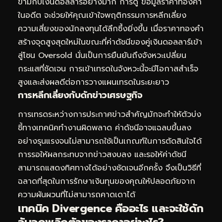
ข้ามกับเงินดอลลาร์อย่างมาก การดู
ข้อมูลราคาทองคำ
ในอดีต
จะช่วยให้คุณเข้าใจพฤติกรรมการหลีกเลี่ยง
ความเสี่ยงของนักลงทุนได้ลึกซึ้งยิ่งขึ้น เมื่อราคาทองคำ
สร้างจุดสูงสุดใหม่ในขณะที่ค่าดัชนีของคู่เงินดอลลาร์เข้า
สู่โซน Oversold นั่นเป็นการยืนยันถึงจังหวะเปลี่ยน
กระแสที่ชัดเจน การเข้าเทรดในจังหวะนี้จะมีโอกาสสำเร็จ
สูงและส่งผลดีต่อการวางแผนเทรดในระยะยาว
การหลีกเลี่ยงกับดักข่าวเศรษฐกิจ
การเทรดระหว่างการประกาศข่าวสำคัญมักจะทำให้ตัวบ่ง
ชี้ทางเทคนิคทำงานผิดพลาด ค่าดัชนีอาจแฉลบขึ้นลง
อย่างรุนแรงจนไม่สามารถใช้เป็นเกณฑ์ในการตัดสินใจได้
การรอให้ผลกระทบจากข่าวสงบลง และรอให้ค่าดัชนี
สามารถแสดงทิศทางได้อย่างชัดเจนอีกครั้ง จึงเป็นวิธีที่
ฉลาดที่สุดในการรักษาเงินทุนของคุณให้ปลอดภัยจาก
ความผันผวนที่ไม่สามารถคาดเดาได้
เทคนิค Divergence คืออะไร และจะใช้ดัก