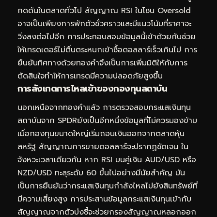
กดดันในตลาดทั่วไป สัญญาณ RSI ในโซน Oversold
อาจเป็นเพียงการพักตัวชั่วคราวและมีแนวโน้มที่ราคาจะ
วิ่งลงต่อไปอีก การประกอบสอบข้อมูลนี้เข้าด้วยกันช่วย
ให้เทรดเดอร์ไม่ตื่นตระหนกเข้าซื้อดอลลาร์เร็วเกินไป การ
ยืนยันทิศทางด้วยทองคำจึงเป็นการเพิ่มมิติให้กับการ
ตัดสินใจทำให้การเทรดมีความปลอดภัยสูงขึ้น
การสังเกตการไหลเข้าของกองทุนสถาบัน
นอกเหนือจากทองคำแล้ว การตรวจสอบ
กระแสเงินทุน
สถาบันจาก SPDR
ยังเป็นอีกหนึ่งข้อมูลที่ไม่ควรมองข้าม
เมื่อกองทุนขนาดใหญ่เริ่มถอนเงินออกจากตลาดหุ้น
สหรัฐ สัญญาณการขายดอลลาร์จะปรากฏชัดเจน ใน
จังหวะเวลาเดียวกัน หาก RSI บนคู่เงิน AUD/USD หรือ
NZD/USD ทะลุระดับ 60 ขึ้นไปอย่างมีนัยสำคัญ มัน
เป็นการยืนยันว่ากระแสเงินทุนกำลังไหลไปยังสินทรัพย์ที่
มีความเสี่ยงสูง การประสานข้อมูลกระแสเงินทุนเข้ากับ
สัญญาณจากตัวบ่งชี้จะช่วยกรองสัญญาณหลอกออก