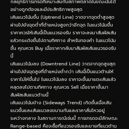
กลยุทธ์การเทรดที่เหมาะสมกับสภาพตลาดในขณะนั้นได้
อย่างถูกต้องและมีประสิทธิภาพสูงสุด
เส้นแนวโน้มขึ้น (Uptrend Line) วาดจากจุดต่ำสูงสุด
ผ่านไปยังจุดต่ำที่ตำแหน่งสูงกว่าอีกจุด ในแนวโน้มขึ้น
ราคาควรให้เส้นนี้เป็นแนวรองรับ ราคาจะลงมาสัมผัสเส้น
แล้วกระเด้งขึ้นไปตามทิศทาง สำหรับทองคำ ในแนวโน้ม
ขึ้น คุณควร Buy เมื่อราคากลับมาสัมผัสเส้นแนวรองรับ
นี้
เส้นแนวโน้มลง (Downtrend Line) วาดจากจุดสูงสุด
ผ่านไปยังจุดสูงที่ตำแหน่งต่ำกว่า เส้นนี้เป็นแนวต้านให้
ราคาไม่ให้ขึ้นไป ในแนวโน้มลง ราคาจะขึ้นมาแตะเส้นแล้ว
หลุดลงไปตามทิศทาง คุณควร Sell เมื่อราคาขึ้นมา
สัมผัสเส้นแนวต้านนี้
เส้นแนวโน้มข้าง (Sideways Trend) เกิดขึ้นเมื่อเส้น
แนวขึ้นและเส้นแนวลงขนานกันและราคาสั่นไหวอยู่
ระหว่างกลาง ในสถานการณ์เช่นนี้ การเทรดจะมีลักษณะ
Range-based คือจะซื้อที่แนวรองรับและขายที่แนวต้าน