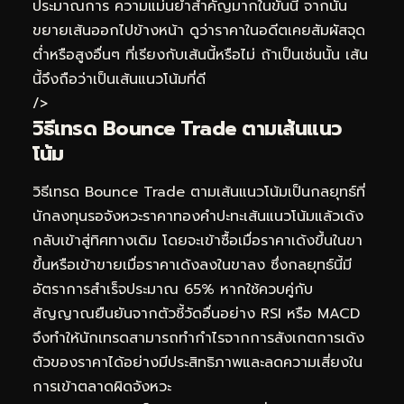
ประมาณการ ความแม่นยำสำคัญมากในขั้นนี้ จากนั้น
ขยายเส้นออกไปข้างหน้า ดูว่าราคาในอดีตเคยสัมผัสจุด
ต่ำหรือสูงอื่นๆ ที่เรียงกับเส้นนี้หรือไม่ ถ้าเป็นเช่นนั้น เส้น
นี้จึงถือว่าเป็นเส้นแนวโน้มที่ดี
/>
วิธีเทรด Bounce Trade ตามเส้นแนว
โน้ม
วิธีเทรด Bounce Trade ตามเส้นแนวโน้มเป็นกลยุทธ์ที่
นักลงทุนรอจังหวะราคาทองคำปะทะเส้นแนวโน้มแล้วเด้ง
กลับเข้าสู่ทิศทางเดิม โดยจะเข้าซื้อเมื่อราคาเด้งขึ้นในขา
ขึ้นหรือเข้าขายเมื่อราคาเด้งลงในขาลง ซึ่งกลยุทธ์นี้มี
อัตราการสำเร็จประมาณ 65% หากใช้ควบคู่กับ
สัญญาณยืนยันจากตัวชี้วัดอื่นอย่าง RSI หรือ MACD
จึงทำให้นักเทรดสามารถทำกำไรจากการสังเกตการเด้ง
ตัวของราคาได้อย่างมีประสิทธิภาพและลดความเสี่ยงใน
การเข้าตลาดผิดจังหวะ