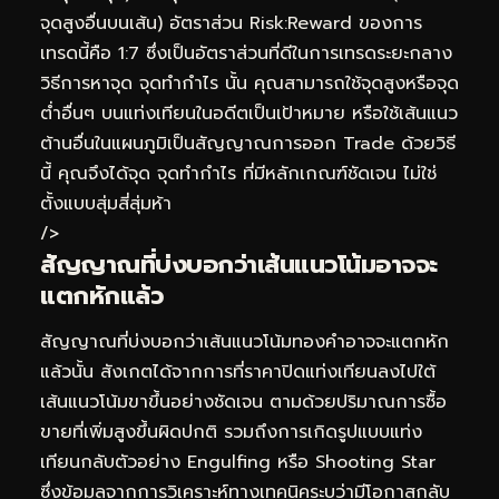
จุดสูงอื่นบนเส้น) อัตราส่วน Risk:Reward ของการ
เทรดนี้คือ 1:7 ซึ่งเป็นอัตราส่วนที่ดีในการเทรดระยะกลาง
วิธีการหาจุด จุดทำกำไร นั้น คุณสามารถใช้จุดสูงหรือจุด
ต่ำอื่นๆ บนแท่งเทียนในอดีตเป็นเป้าหมาย หรือใช้เส้นแนว
ต้านอื่นในแผนภูมิเป็นสัญญาณการออก Trade ด้วยวิธี
นี้ คุณจึงได้จุด จุดทำกำไร ที่มีหลักเกณฑ์ชัดเจน ไม่ใช่
ตั้งแบบสุ่มสี่สุ่มห้า
/>
สัญญาณที่บ่งบอกว่าเส้นแนวโน้มอาจจะ
แตกหักแล้ว
สัญญาณที่บ่งบอกว่าเส้นแนวโน้มทองคำอาจจะแตกหัก
แล้วนั้น สังเกตได้จากการที่ราคาปิดแท่งเทียนลงไปใต้
เส้นแนวโน้มขาขึ้นอย่างชัดเจน ตามด้วยปริมาณการซื้อ
ขายที่เพิ่มสูงขึ้นผิดปกติ รวมถึงการเกิดรูปแบบแท่ง
เทียนกลับตัวอย่าง Engulfing หรือ Shooting Star
ซึ่งข้อมูลจากการวิเคราะห์ทางเทคนิคระบุว่ามีโอกาสกลับ