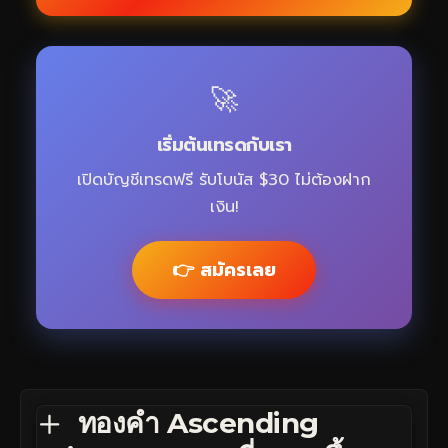
🚀
เริ่มต้นเทรดกับเรา
เปิดบัญชีเทรดฟรี รับโบนัส $30 ไม่ต้องฝาก
เงิน!
👉 สมัครเลย
ทองคำ Ascending