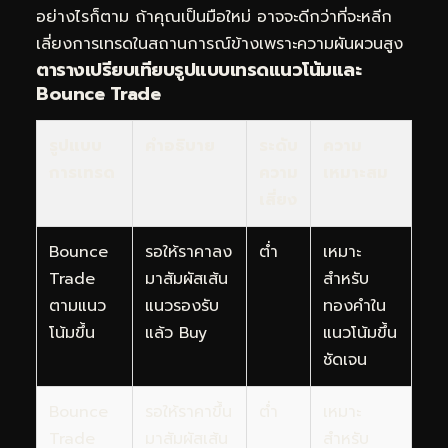
อย่างไรก็ตาม ถ้าคุณเป็นมือใหม่ อาจจะดีกว่าที่จะหลีก
เลี่ยงการเทรดในสถานการณ์ข้างเพราะความผันผวนสูง
ตารางเปรียบเทียบรูปแบบเทรดแนวโน้มและ
Bounce Trade
รูปแบบ
คำอธิบาย
ระดับ
ความ
การเทรด
ความ
เหมาะสม
เสี่ยง
Bounce
รอให้ราคาลง
ต่ำ
เหมาะ
Trade
มาสัมผัสเส้น
สำหรับ
ตามแนว
แนวรองรับ
ทองคำใน
โน้มขึ้น
แล้ว Buy
แนวโน้มขึ้น
ชัดเจน
Bounce
รอให้ราคาขึ้น
ต่ำ
เหมาะ
Trade
มาสัมผัสเส้น
สำหรับ