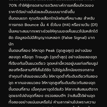
70% ทำให้ผู้เทรดสามารถวิเคราะห์การเคลื่อนไหวของ
ราคาได้อย่างมั่นใจและเป็นระบบมากยิ่งขึ้น
ขั้นตอนแรก คุณต้องเลือกไทม์เฟรมที่เหมาะสม สำหรับ
การเทรด Bounce นั้น 4 ชั่วโมง (H4) หรือรายวัน (D1)
นั้นเหมาะสมมากเพราะช่วยให้คุณมองเห็นแนวโน้มหลักได้
ชัด ข้อมูลจะไม่มีสัญญาณหลอก (False Signal) มาก
นัก
ขั้นตอนที่สอง ให้หาจุด Peak (จุดสูงสุด) อย่างน้อย
สองจุด หรือจุด Trough (จุดต่ำสุด) อย่างน้อยสองจุด
ที่เรียงกันเป็นแนวเดียว จุดเหล่านี้ควรอยู่บนแท่งเทียนรูป
สองทีหรือสามทีที่เห็นได้ชัด ไม่ใช่รูปเล็กน้อยตรงกลาง
ถ้าคุณกำลังมองแนวขึ้น ให้หาจุดต่ำที่ระดับเดียวกันสอง
จุด หากมองแนวลง ให้หาจุดสูงที่ระดับเดียวกันสองจุด
ขั้นตอนที่สาม เมื่อคุณหาจุดได้แล้ว ให้ลากเส้นสมมติจาก
จุดแรกไปยังจุดที่สอง ตรวจสอบดีๆ ว่าเส้นนี้ได้ผ่านจุด
ทั้งสองอย่างแน่นอนหรือไม่ ห้ามลากผ่านไปเพราะความ