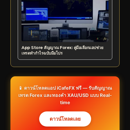
App Store สัญญาณ Forex: คู่มือเลือกแอปช่วย
เทรดทำกำไรฉบับมือโปร
📱 ดาวน์โหลดแอป iCafeFX ฟรี — รับสัญญาณ
เทรด Forex และทองคำ XAU/USD แบบ Real-
time
ดาวน์โหลดเลย