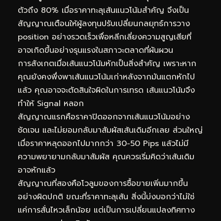
ตัวถึง 80% เมื่อราคาทะลุเส้นแนวโน้มสำคัญ จึงเป็น
สัญญาณเตือนให้ผู้ลงทุนปรับเปลี่ยนกลยุทธ์การวาง
position อย่างรวดเร็วเพื่อหลีกเลี่ยงความสูญเสียที่
อาจเกิดขึ้นอย่างรุนแรงในสภาวะตลาดที่ผันผวน
การสังเกตเมื่อเส้นแนวโน้มหักเป็นสิ่งสำคัญ เพราะหาก
คุณยังคงพึ่งพาเส้นแนวโน้มเก่าหลังจากมันแตกหักไป
แล้ว คุณอาจจะตัดสินใจผิดในการเทรด เส้นแนวโน้มจึง
ทำให้ Signal หลอก
สัญญาณแรกคือราคาปิดออกจากเส้นแนวโน้มอย่าง
ชัดเจน และไม่ยอมกลับมาสัมผัสเส้นเดิมอีกเลย ส่วนใหญ่
เมื่อราคาหลุดออกไปมากกว่า 30-50 Pips แล้วไม่มี
ความพยายามกลับมาสัมผัส คุณควรเริ่มคิดว่าเส้นเดิม
อาจหักแล้ว
สัญญาณที่สองคือโวลูมของการซื้อขายเพิ่มมากขึ้น
อย่างผิดปกติ ขณะที่ราคาทะลุเส้น สิ่งนี้บ่งบอกว่าไม่ใช่
แค่การสั่นไหวเล็กน้อย แต่เป็นการเปลี่ยนแปลงทิศทาง