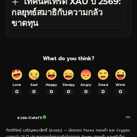
เทคนิคเทรด XAU ปี 2569:
กลยุทธ์สมาธิกับความกลัว
ขาดทุน
What do you think?
Love
Sad
Happy
Sleepy
Angry
Dead
Wink
0
0
0
0
0
0
0
อ.บอม iCafeFX
กิตติทัศน์ เจริญพนาสิทธิ์ (อ.บอม) — นักเทรด Forex ทองคำ และ Crypto
มากกว่า 13 ปี ประสบการณ์เทรดจริงในตลาด Forex ทองคำ และคริปโต