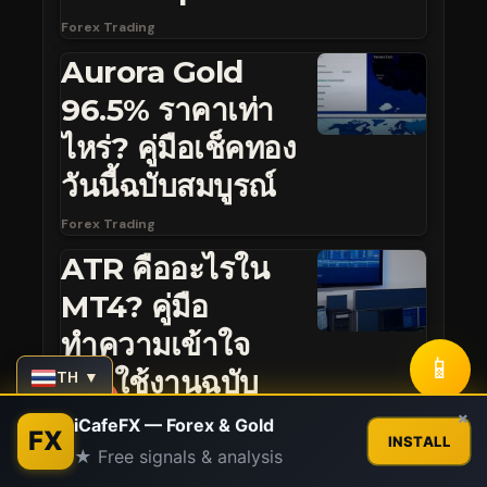
Forex Trading
Aurora Gold
96.5% ราคาเท่า
ไหร่? คู่มือเช็คทอง
วันนี้ฉบับสมบูรณ์
Forex Trading
ATR คืออะไรใน
MT4? คู่มือ
ทำความเข้าใจ
📱
และใช้งานฉบับ
TH ▼
สมบูรณ์
Contact us
×
iCafeFX — Forex & Gold
FX
INSTALL
★ Free signals & analysis
Forex Trading
Open
chaty