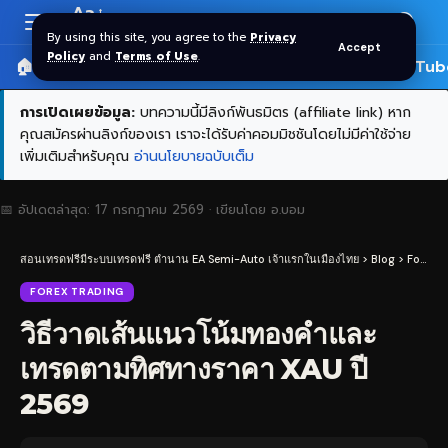
Aa
Font
By using this site, you agree to the
Privacy
Accept
Resizer
Policy
and
Terms of Use
.
🏠 หน้าแรก
ราคาทอง SPDR
📰 บทความ
🎬 YouTub
การเปิดเผยข้อมูล:
บทความนี้มีลิงก์พันธมิตร (affiliate link) หาก
คุณสมัครผ่านลิงก์ของเรา เราจะได้รับค่าคอมมิชชันโดยไม่มีค่าใช้จ่าย
เพิ่มเติมสำหรับคุณ
อ่านนโยบายฉบับเต็ม
📅 อัปเดตล่าสุด:
17 กรกฎาคม 2569
· เขียนโดย
อ.บอม
สอนเทรดฟรีมีระบบเทรดฟรี ตำนาน EA Semi-Auto เจ้าแรกในเมืองไทย
>
Blog
>
Forex Trading
FOREX TRADING
วิธีวาดเส้นแนวโน้มทองคำและ
เทรดตามทิศทางราคา XAU ปี
2569