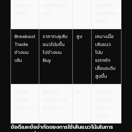
ตามแนว
แนวต้านแล้ว
ทองคำใน
โน้มลง
Sell
แนวโน้มลง
ชัดเจน
Breakout
ราคาทะลุเส้น
สูง
เหมาะเมื่อ
Trade
แนวโน้มขึ้น
เส้นแนว
ข้างบน
ไปข้างบน
โน้ม
เส้น
Buy
แตกหัก
เลื่อนระดับ
สูงขึ้น
Range
ซื้อที่แนว
สูง
เหมาะเมื่อ
Trade
รองรับ ขาย
ตลาดสั่น
ข้างกลาง
ที่แนวต้าน
ไหวข้าง
เท่านั้น
ข้อดีและข้อจำกัดของการใช้เส้นแนวโน้มในการ