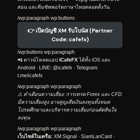
สอน และทีมซัพพอร์ตภาษาไทยตลอดทั้งวัน
/wp:paragraph wp:buttons
👉 เปิดบัญชี XM รับโบนัส (Partner
Code: cafefx)
/wp:buttons wp:paragraph
📲 ดาวน์โหลดแอป
iCafeFX
ได้ทั้ง iOS และ
Android · LINE: @
icafefx
· Telegram:
t.me/icafefx
/wp:paragraph wp:paragraph
⚠️ คำเตือนความเสี่ยง: การเทรด Forex และ CFD
มีความเสี่ยงสูง อาจสูญเสียเงินลงทุนทั้งหมด
โปรดศึกษาและบริหารความเสี่ยงก่อนตัดสินใจ
ลงทุน
/wp:paragraph wp:paragraph
เว็บไซต์ในเครือ:
XM Signal
·
SiamLanCard
·