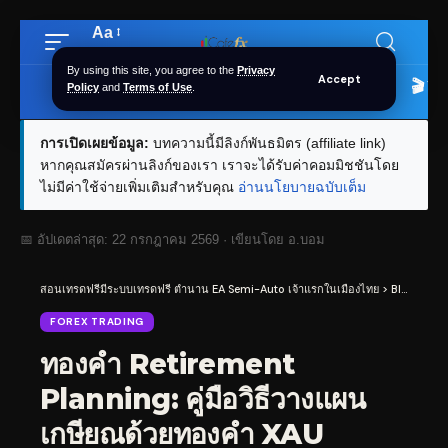
Aa
Font
Resizer
By using this site, you agree to the
Privacy
Accept
🏠 หน้าแรก
ราคาทอง SPDR
📰 บทความ
🎬 Y
Policy
and
Terms of Use
.
การเปิดเผยข้อมูล:
บทความนี้มีลิงก์พันธมิตร (affiliate link)
หากคุณสมัครผ่านลิงก์ของเรา เราจะได้รับค่าคอมมิชชันโดย
ไม่มีค่าใช้จ่ายเพิ่มเติมสำหรับคุณ
อ่านนโยบายฉบับเต็ม
📅 อัปเดตล่าสุด:
22 กรกฎาคม 2569
· เขียนโดย
อ.บอม
สอนเทรดฟรีมีระบบเทรดฟรี ตำนาน EA Semi-Auto เจ้าแรกในเมืองไทย
>
Blog
>
For
FOREX TRADING
ทองคำ Retirement
Planning: คู่มือวิธีวางแผน
เกษียณด้วยทองคำ XAU