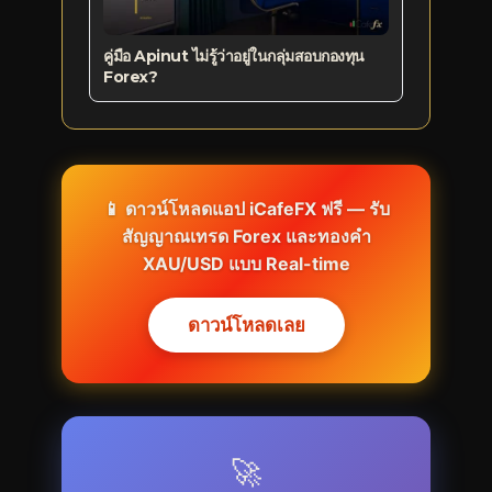
คู่มือ Apinut ไม่รู้ว่าอยู่ในกลุ่มสอบกองทุน
Forex?
📱 ดาวน์โหลดแอป iCafeFX ฟรี — รับ
สัญญาณเทรด Forex และทองคำ
XAU/USD แบบ Real-time
ดาวน์โหลดเลย
🚀