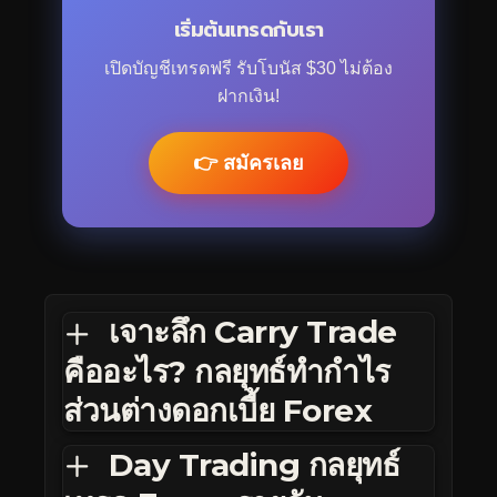
เริ่มต้นเทรดกับเรา
เปิดบัญชีเทรดฟรี รับโบนัส $30 ไม่ต้อง
ฝากเงิน!
👉 สมัครเลย
เจาะลึก Carry Trade
คืออะไร? กลยุทธ์ทำกำไร
ส่วนต่างดอกเบี้ย Forex
Day Trading กลยุทธ์