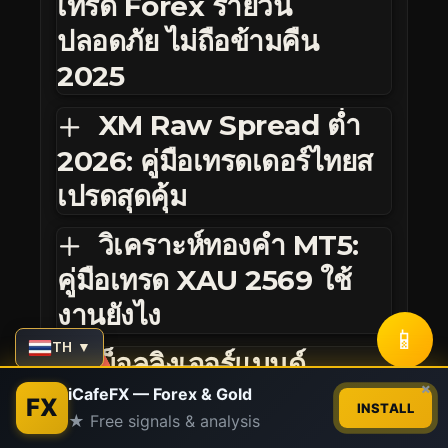
เทรด Forex รายวัน
ปลอดภัย ไม่ถือข้ามคืน
2025
XM Raw Spread ต่ำ
2026: คู่มือเทรดเดอร์ไทยส
เปรดสุดคุ้ม
วิเคราะห์ทองคำ MT5:
คู่มือเทรด XAU 2569 ใช้
งานยังไง
📱
TH ▼
บ็อลลิงเจอร์แบนด์
Contact us
×
Squeeze Breakout:
iCafeFX — Forex & Gold
FX
INSTALL
★ Free signals & analysis
กลยุทธ์รวยตะลึงตลาด
Open
chaty