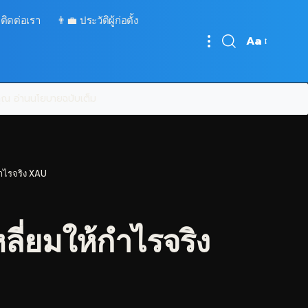
 ติดต่อเรา
👨‍💼 ประวัติผู้ก่อตั้ง
Aa
Font
Resizer
บคุณ
อ่านนโยบายฉบับเต็ม
ำไรจริง XAU
ี่ยมให้กำไรจริง