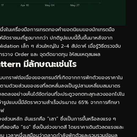
นึ่งในเครื่องมือการเทรดทองคำยอดนิยมของนักเทรดมือ
้อัตราชนะที่สูงมากกว่า ปกติรูปแบบนี้ขึ้นขึ้นมาหลังจาก
ation เล็ก ๆ ส่วนใหญ่ใน 2-4 สัปดาห์ เมื่อรู้วิธีตรวจจับ
การวาง Order และ จุดตัดขาดทุน ให้สมเหตุสมผล
tern มีลักษณะเช่นไร
บบกราฟต่อเนื่องของเทรนด์ที่เกิดจากการพักตัวของราคาใน
วตามด้วยส่วนของธงที่ลดหลั่นลงเป็นรูปสามเหลี่ยมสมมาตร
ลดลงอย่างเห็นได้ชัดก่อนที่จะประตูวงกตทะลุทะลวงออกไปใน
ว่ารูปแบบนี้มีอัตราความสำเร็จประมาณ 65% จากการศึกษา
าฟ
ส่วนหลัก อันแรกคือ “เสา” ซึ่งเป็นการขึ้นหรือลงแรง ๆ
นที่สองคือ “ธง” ซึ่งเป็นช่วงขาดสี โดยราคาเดินตัวลดแรงและ
่ยม เวลาหนึ่งเสมือนว่าตลาดกำลังพักตัวและรวบรวมข้อมูล