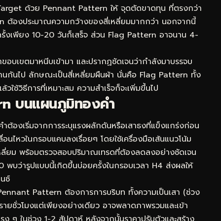
 Target ด้วย Pennant Pattern ให้ จุดตัดขาดทุน ที่ตรงกว่า
 ต้องประมาณความกว้างของสี่เหลี่ยมมากกว่า นอกจากนี้
รั้งเพียง 10-20 วันก็เสร็จ ส่วน Flag Pattern อาจนาน 4-
ถ้าขอบเขตมาหนีบเข้ามา และปรากฏชัดเจนว่ากำลังมาบรรจบ
นไป ลักษณะเป็นสี่เหลี่ยมผืนผ้า นั่นคือ Flag Pattern ทั้ง
วใช้วิธีการที่เหมาะสม ความสำเร็จก็จะเพิ่มขึ้นไป
rn บนแผนภูมิทองคำ
้องเริ่มจากการระบุแรงผลักดันหรือเสาธงที่แข็งแกร่งก่อน
ื่อนไหวในกรอบแคบลงเรื่อยๆ โดยใช้เครื่องมือเส้นแนวโน้ม
มเหลี่ยม พร้อมตรวจสอบปริมาณเทรดที่ต้องลดลงอย่างชัดเจน
0 พบว่ารูปแบบนี้เกิดขึ้นบ่อยครั้งในกรอบเวลา H4 ส่งผลให้
นซ์
 Pennant Pattern ต้องการการบริบท ทั้งความเป็นเสา (ช่วง
ือรายชั่วโมงแต่เพียงอย่างเดียว อาจพลาดภาพรวมและเข้า
แรง ๆ ในช่วง 1-2 สัปดาห์ หลังจากนั้นราคาปรับตัวและสร้าง