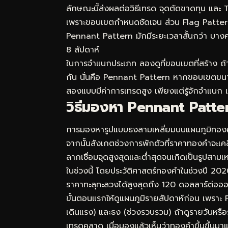
ลักษณะนี้ส่งผลต่อวิธีเทรด จุดตัดขาดทุน และ
เพราะขอบเขตกำหนดชัดเจน ส่วน Flag Pattern
Pennant Pattern มักมีระยะเวลาสั้นกว่า บางค
8 สัปดาห์
ในการจำแนกประเภท ลองดูที่ขอบเขตที่สร้าง 
กัน นั่นคือ Pennant Pattern หากขอบเขตขนานกั
สองแบบมีค่าการเทรดสูง เพียงแต่รู้จักจำแนก แล้
วิธีมองหา Pennant Patte
การมองหารูปแบบธงสามเหลี่ยมบนแผนภูมิทองคำต
จากนั้นสังเกตช่วงการพักตัวที่ราคาทองคำจะเคล
ลากเชื่อมจุดสูงสุดและต่ำสุดจนเกิดเป็นรูปสา
ในช่วงนี้ โดยประวัติศาสตร์ทองคำในช่วงปี 202
ราคาทะลุทะลวงได้สูงสุดถึง 120 ดอลลาร์ต่อออ
ขั้นตอนแรกให้ดูแผนภูมิรายสัปดาห์ก่อน เพราะ
เดินแรง) และธง (ช่วงรวบรวม) ถ้าดูรายวันหร
เทรดคลาด เมื่อมองแล้วเห็นว่าทองคำขึ้นขึ้นมา