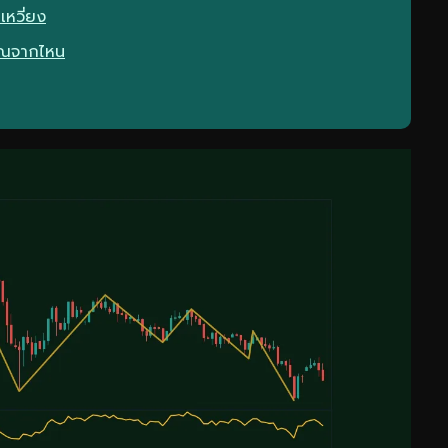
เหวี่ยง
วณจากไหน