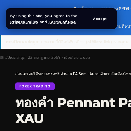
🏠 หน้าแรก
ราคาทอง SPDR
By using this site, you agree to the
Accept
Privacy Policy
and
Terms of Use
.
สมัครกลุ่ม VIP
❓ คำถามที่พบ
การเปิดเผยข้อมูล:
บทความนี้มีลิงก์พันธมิตร (affiliate link) หากคุณสมั
📅 อัปเดตล่าสุด:
22 กรกฎาคม 2569
· เขียนโดย
อ.บอม
สอนเทรดฟรีมีระบบเทรดฟรี ตำนาน EA Semi-Auto เจ้าแรกในเมืองไทย
FOREX TRADING
ทองคำ Pennant Patt
XAU