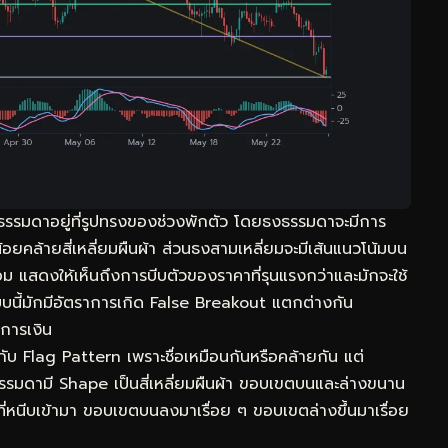
รรมดาอยู่ที่รูปทรงของช่วงพักตัว โดยธงธรรมดาจะมีการ
คล้ายสี่เหลี่ยมผืนผ้า ส่วนธงสามเหลี่ยมจะมีเส้นแนวโน้มบน
้อม แสดงให้เห็นถึงการบีบตัวของราคาที่รุนแรงกว่าและมักจะใช้
ปแบบนี้มักมีอัตราการเกิด False Breakout แตกต่างกัน
การเงิน
 Flag Pattern เพราะชื่อเหมือนกันหรือคล้ายกัน แต่
รรมดามี Shape เป็นสี่เหลี่ยมผืนผ้า ขอบเขตบนและล่างขนาน
ี่หนีบเข้ามา ขอบเขตบนลงมาเรื่อย ๆ ขอบเขตล่างขึ้นมาเรื่อย