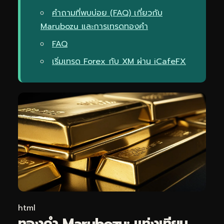
คำถามที่พบบ่อย (FAQ) เกี่ยวกับ
Marubozu และการเทรดทองคำ
FAQ
เริ่มเทรด Forex กับ XM ผ่าน iCafeFX
html
ทองคำ Marubozu: แท่งเทียน