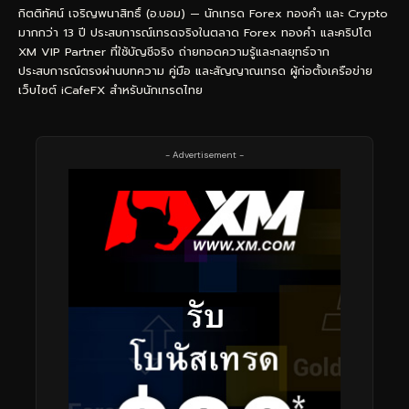
กิตติทัศน์ เจริญพนาสิทธิ์ (อ.บอม) — นักเทรด Forex ทองคำ และ Crypto
มากกว่า 13 ปี ประสบการณ์เทรดจริงในตลาด Forex ทองคำ และคริปโต
XM VIP Partner ที่ใช้บัญชีจริง ถ่ายทอดความรู้และกลยุทธ์จาก
ประสบการณ์ตรงผ่านบทความ คู่มือ และสัญญาณเทรด ผู้ก่อตั้งเครือข่าย
เว็บไซต์ iCafeFX สำหรับนักเทรดไทย
- Advertisement -