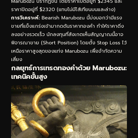
Marubozu ปรากฏขึ้น โดยราคาเปิดอยู่ที่ $2345 และ
ราคาปิดอยู่ที่ $2320 (แทบไม่มีไส้เทียนบนและล่าง)
การวิเคราะห์:
Bearish Marubozu นี้บ่งบอกว่ามีแรง
ขายที่แข็งแกร่งเข้ามากดดันราคาทองคำ ทำให้ราคาดิ่ง
ลงอย่างรวดเร็ว นักลงทุนที่สังเกตเห็นสัญญาณนี้อาจ
พิจารณาขาย (Short Position) โดยตั้ง Stop Loss ไว้
เหนือราคาสูงสุดของแท่ง Marubozu เพื่อจำกัดความ
เสี่ยง
กลยุทธ์การเทรดทองคำด้วย Marubozu:
เทคนิคขั้นสูง