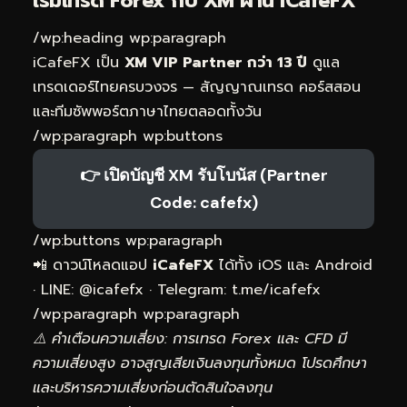
เริ่มเทรด Forex กับ XM ผ่าน
iCafeFX
/wp:heading wp:paragraph
iCafeFX เป็น
XM VIP Partner กว่า 13 ปี
ดูแล
เทรดเดอร์ไทยครบวงจร — สัญญาณเทรด คอร์สสอน
และทีมซัพพอร์ตภาษาไทยตลอดทั้งวัน
/wp:paragraph wp:buttons
👉 เปิดบัญชี XM รับโบนัส (Partner
Code: cafefx)
/wp:buttons wp:paragraph
📲 ดาวน์โหลดแอป
iCafeFX
ได้ทั้ง iOS และ Android
· LINE: @
icafefx
· Telegram:
t.me/icafefx
/wp:paragraph wp:paragraph
⚠️ คำเตือนความเสี่ยง: การเทรด Forex และ CFD มี
ความเสี่ยงสูง อาจสูญเสียเงินลงทุนทั้งหมด โปรดศึกษา
และบริหารความเสี่ยงก่อนตัดสินใจลงทุน