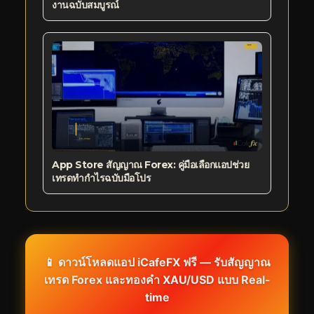
งานฉบับสมบูรณ์
App Store สัญญาณ Forex: คู่มือเลือกแอปช่วย
เทรดทำกำไรฉบับมือโปร
📱 ดาวน์โหลดแอป iCafeFX ฟรี — รับสัญญาณ
เทรด Forex และทองคำ XAU/USD แบบ Real-
time