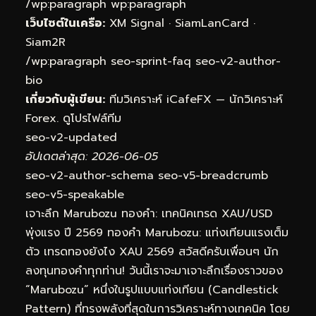
/wp:paragraph wp:paragraph
เว็บไซต์ในเครือ:
XM Signal
·
SiamLanCard
·
Siam2R
/wp:paragraph seo-sprint-faq
seo-v2-author-
bio
เกี่ยวกับผู้เขียน:
ทีมวิเคราะห์ iCafeFX — นักวิเคราะห์
Forex.
ดูโปรไฟล์ทีม
seo-v2-updated
อัปเดตล่าสุด: 2026-06-05
seo-v2-author-schema
seo-v5-breadcrumb
seo-v5-speakable
เจาะลึก Marubozu ทองคำ: เทคนิคเทรด XAU/USD
พุ่งแรง ปี 2569 ทองคำ Marubozu: แท่งเทียนแรงเต็ม
ตัว เทรดทองยังไง XAU 2569 สวัสดีครับเพื่อนๆ นัก
ลงทุนทองคำทุกท่าน! วันนี้เราจะมาเจาะลึกเรื่องราวของ
“Marubozu” หนึ่งในรูปแบบแท่งเทียน (Candlestick
Pattern) ที่ทรงพลังที่สุดในการวิเคราะห์ทางเทคนิค โดย