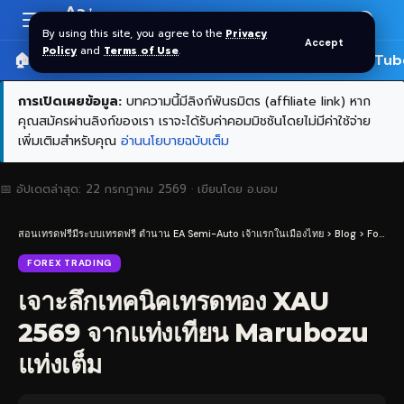
Aa
Font
By using this site, you agree to the
Privacy
Accept
Resizer
Policy
and
Terms of Use
.
🏠 หน้าแรก
ราคาทอง SPDR
📰 บทความ
🎬 YouTub
การเปิดเผยข้อมูล:
บทความนี้มีลิงก์พันธมิตร (affiliate link) หาก
คุณสมัครผ่านลิงก์ของเรา เราจะได้รับค่าคอมมิชชันโดยไม่มีค่าใช้จ่าย
เพิ่มเติมสำหรับคุณ
อ่านนโยบายฉบับเต็ม
📅 อัปเดตล่าสุด:
22 กรกฎาคม 2569
· เขียนโดย
อ.บอม
สอนเทรดฟรีมีระบบเทรดฟรี ตำนาน EA Semi-Auto เจ้าแรกในเมืองไทย
>
Blog
>
Forex Trading
FOREX TRADING
เจาะลึกเทคนิคเทรดทอง XAU
2569 จากแท่งเทียน Marubozu
แท่งเต็ม