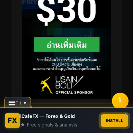
📱
TH ▼
Contact us
×
iCafeFX — Forex & Gold
FX
Stay Connected
INSTALL
★ Free signals & analysis
Open
chaty