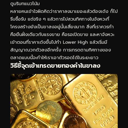
ดูบริบทแนวโน้ม
หลายคนเข้าใจผิดคิดว่าราคาลงมาเยอะแล้วต้องเด้ง ก็ไป
รีบซื้อรับ แต่จริง ๆ แล้วการไปสวนทิศทางในจังหวะที่
โครงสร้างยังเป็นขาลงอยู่นั้นเสี่ยงมาก สิ่งที่เราควรทำ
คือยืนฝั่งเดียวกับแรงขาย คือรอเปิดขาย และหาจังหวะ
เข้าตอนที่ราคาเด้งขึ้นไปทำ Lower High แล้วเริ่มมี
สัญญาณวกตัวลงอีกครั้ง การเทรดตามทิศทางของ
ตลาดแบบนี้จะทำให้เราเอาตัวรอดได้ในระยะยาว
วิธีชี้จุดเข้าเทรดขายทองคำในขาลง