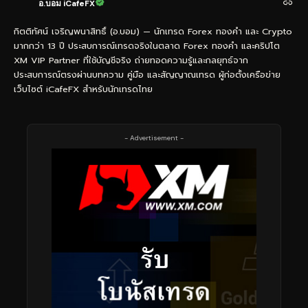
อ.บอม iCafeFX
กิตติทัศน์ เจริญพนาสิทธิ์ (อ.บอม) — นักเทรด Forex ทองคำ และ Crypto
มากกว่า 13 ปี ประสบการณ์เทรดจริงในตลาด Forex ทองคำ และคริปโต
XM VIP Partner ที่ใช้บัญชีจริง ถ่ายทอดความรู้และกลยุทธ์จาก
ประสบการณ์ตรงผ่านบทความ คู่มือ และสัญญาณเทรด ผู้ก่อตั้งเครือข่าย
เว็บไซต์ iCafeFX สำหรับนักเทรดไทย
- Advertisement -