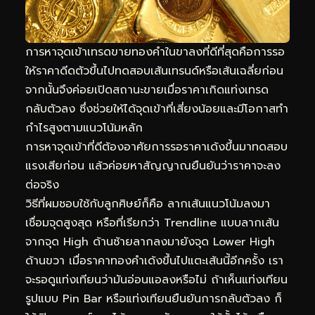
การหาจุดเข้าเทรดขายทองคำในขาลงที่ดีที่สุดคือการรอ
ให้ราคาดีดตัวขึ้นไปทดสอบเส้นเทรนด์หรือเส้นเฉลี่ยก่อน
จากนั้นจึงค่อยเปิดสถานะขายเมื่อราคาเกิดแท่งเทรด
กลับตัวลง ซึ่งช่วยให้ได้จุดเข้าที่เสี่ยงน้อยและมีโอกาสทำ
กำไรสูงตามแนวโน้มหลัก
การหาจุดเข้าที่ดีต้องอาศัยการรอราคาเด้งขึ้นมาทดสอบ
แรงเสียก่อน แล้วค่อยหาสัญญาณยืนยันว่าราคาจะลง
ต่อจริง
วิธีที่ผมชอบใช้กับลูกศิษย์ก็คือ ลากเส้นแนวโน้มลงมา
เชื่อมจุดสูงสุด หรือที่เรียกว่า Trendline แบบลากเส้น
จากจุด High ด้านซ้ายลากลงมายังจุด Lower High
ด้านขวา เมื่อราคาทองคำเด้งขึ้นไปแตะเส้นนี้อีกครั้ง เรา
จะรอดูแท่งเทียนว่ามันอ่อนแอลงหรือไม่ ถ้าเห็นแท่งเทียน
รูปแบบ Pin Bar หรือแท่งเทียนยืนยันการกลับตัวลง ก็