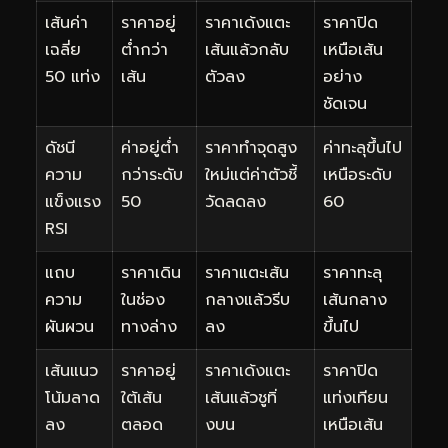
เส้นค่า
ราคาอยู่
ราคาเด้งแตะ
ราคาปิด
เฉลี่ย
ต่ำกว่า
เส้นแล้วกลับ
เหนือเส้น
50 แท่ง
เส้น
ตัวลง
อย่าง
ชัดเจน
ดัชนี
ค่าอยู่ต่ำ
ราคาทำจุดสูง
ค่าทะลุขึ้นไป
ความ
กว่าระดับ
ใหม่แต่ค่าตัวชี้
เหนือระดับ
แข็งแรง
50
วัดลดลง
60
RSI
แถบ
ราคาเดิน
ราคาแตะเส้น
ราคาทะลุ
ความ
ในช่อง
กลางแล้วรีบ
เส้นกลาง
ผันผวน
ทางล่าง
ลง
ขึ้นไป
เส้นแนว
ราคาอยู่
ราคาเด้งแตะ
ราคาปิด
โน้มลาด
ใต้เส้น
เส้นแล้วชูทิ่
แท่งเทียน
ลง
ตลอด
งบน
เหนือเส้น