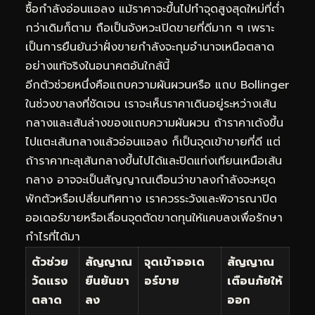
ซื้อกำลังอ่อนแอลง แม้ราคาจะขึ้นไปทำจุดสูงสุดใหม่ที่ต่ำ
กว่าเดิมก็ตาม ถือเป็นจังหวะเปิดขายที่ดีมาก ๆ เพราะ
เป็นการยืนยันว่าฝั่งขายกำลังจะกุมอำนาจเหนือตลาด
อย่างแท้จริงในอนาคตอันใกล้นี้
อีกตัวช่วยหนึ่งคือแถบความผันผวนหรือ แถบ Bollinger
ในช่วงขาลงที่ชัดเจน เราจะเห็นราคาเดินอยู่ระหว่างเส้น
กลางและเส้นล่างของแถบความผันผวน ถ้าราคาเด้งขึ้น
ไปแตะเส้นกลางแล้วอ่อนแอลง ก็เป็นจุดเข้าขายที่ดี แต่
ถ้าราคาทะลุเส้นกลางขึ้นไปได้และปิดแท่งเทียนเหนือเส้น
กลาง อาจจะเป็นสัญญาณเตือนว่าขาลงกำลังจะหยุด
พักตัวหรือเปลี่ยนทิศทาง เราควรระวังและพิจารณาปิด
ออเดอร์ขายหรือเลื่อนจุดตัดขาดทุนให้แคบลงเพื่อรักษา
กำไรที่ได้มา
ตัวช่วย
สัญญาณ
จุดเข้าออเด
สัญญาณ
วัดแรง
ยืนยันขา
อร์ขาย
เตือนภัยให้
ตลาด
ลง
ออก