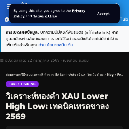
Aa
Font
By using this site, you agree to the
Privacy
Accept
Resizer
Policy
and
Terms of Use
.
🏠 หน้าแรก
ราคาทอง SPDR
📰 บทความ
🎬 YouTub
การเปิดเผยข้อมูล:
บทความนี้มีลิงก์พันธมิตร (affiliate link) หาก
คุณสมัครผ่านลิงก์ของเรา เราจะได้รับค่าคอมมิชชันโดยไม่มีค่าใช้จ่าย
เพิ่มเติมสำหรับคุณ
อ่านนโยบายฉบับเต็ม
📅 อัปเดตล่าสุด:
22 กรกฎาคม 2569
· เขียนโดย
อ.บอม
สอนเทรดฟรีมีระบบเทรดฟรี ตำนาน EA Semi-Auto เจ้าแรกในเมืองไทย
>
Blog
>
Forex Trading
FOREX TRADING
วิเคราะห์ทองคำ XAU Lower
High Low: เทคนิคเทรดขาลง
2569