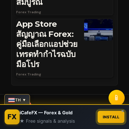
สมบูรณ์
Forex Trading
App Store
สัญญาณ Forex:
คู่มือเลือกแอปช่วย
เทรดทำกำไรฉบับ
มือโปร
Forex Trading
📱
TH ▼
You Might also Like
Contact us
×
iCafeFX — Forex & Gold
FX
INSTALL
★ Free signals & analysis
เวลาเปิดปิดตลาด
Open
chaty