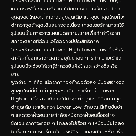
โครงสร้างราคาแบบ Lower High Lower Low เป็นรูป
แบบกราฟที่บ่งบอกถึงแนวโน้มขาลงอย่างชัดเจน โดย
จุดสูงสุดใหม่จะต่ำกว่าจุดสูงสุดเดิม และจุดต่ำสุดใหม่ก็จะ
ต่ำกว่าจุดต่ำสุดเดิมอย่างต่อเนื่อง เทรดเดอร์สามารถใช้
รูปแบบนี้ในการวางแผนเปิดสถานะขายเพื่อทำกำไรจาก
สภาวะตลาดที่อ่อนแอได้อย่างมีประสิทธิภาพ
โครงสร้างราคาแบบ Lower High Lower Low คือหัวใจ
สำคัญที่บอกเราว่าตลาดอยู่ในขาลง การทำความเข้าใจ
รูปแบบนี้จะช่วยให้เรารู้ว่าควรยืนฝั่งไหนระหว่างซื้อหรือ
ขาย
พูดง่าย ๆ ก็คือ เมื่อราคาทองคำย่อตัวลง มันจะสร้างจุด
สูงสุดใหม่ที่ต่ำกว่าจุดสูงสุดเดิม เราเรียกว่า Lower
High และเมื่อราคาดิ่งลงไปทำจุดต่ำสุดใหม่ที่ลึกกว่าจุด
ต่ำสุดเดิม เราเรียกว่า Lower Low ลักษณะนี้เกิดขึ้นซ้ำ
ๆ แสดงว่าฝั่งคนขายกำลังเหนือกว่าฝั่งคนซื้ออย่าง
ชัดเจน ราคาจะค่อย ๆ ไถลลงไปเรื่อย ๆ เหมือนบันไดลง
ไปเรื่อย ๆ ควรเปรียบกับ
ประวัติราคาทองย้อนหลัง
เพื่อ