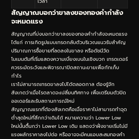
เวลา
สัญญาณบอกว่าขาลงของทองคำกำลัง
จะหมดแรง
สัญญาณที่บ่งบอกว่าขาลงของทองคำกำลังจะหมดแรง
ได้แก่ การเกิดรูปแบบเทรดกลับตัวบริเวณแนวรับสำคัญ
ปริมาณการซื้อขายที่ลดลงในขาลง หรือดัชนีวัด
โมเมนตัมที่เริ่มแสดงความเบี่ยงเบนในเชิงบวก เทรดเดอร์
ควรระมัดระวังและพิจารณาปิดสถานะขายเพื่อกักเก็บ
กำไร
เราไม่สามารถเทรดขาลงไปได้ตลอดกาล ต้องรู้จัก
สังเกตว่าเมื่อไรตลาดจะเปลี่ยนทิศทาง เพื่อเตรียมตัวปิด
ออเดอร์และรับสถานการณ์ใหม่
สัญญาณแรกที่ต้องสังเกตคือเมื่อราคาไม่สามารถทำจุด
ต่ำสุดใหม่ที่ลึกกว่าเดิมได้ หมายความว่า Lower Low
ใหม่นั้นตื้นกว่า Lower Low เดิม แสดงว่าฝั่งขายเริ่มไม่มี
แรงผลักราคาลงไปต่อ หรืออาจจะมีคนแอบสะสมทองคำ