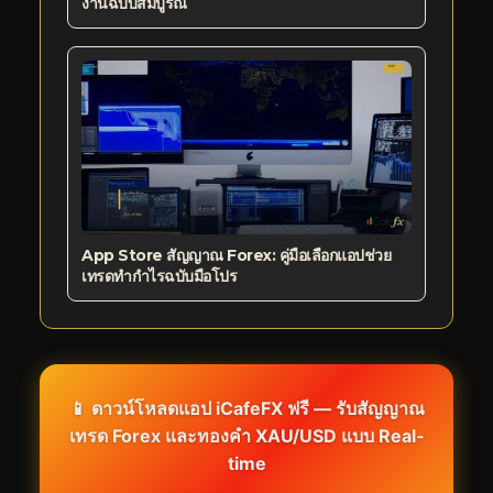
งานฉบับสมบูรณ์
App Store สัญญาณ Forex: คู่มือเลือกแอปช่วย
เทรดทำกำไรฉบับมือโปร
📱 ดาวน์โหลดแอป iCafeFX ฟรี — รับสัญญาณ
เทรด Forex และทองคำ XAU/USD แบบ Real-
time