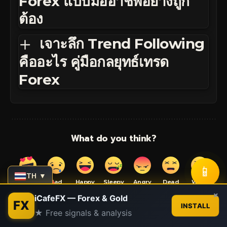
Forex แบบมืออาชีพอย่างถูก
ต้อง
เจาะลึก Trend Following
คืออะไร คู่มือกลยุทธ์เทรด
Forex
What do you think?
📱
TH ▼
Love
Sad
Happy
Sleepy
Angry
Dead
Wink
0
0
0
0
0
0
0
Contact us
×
iCafeFX — Forex & Gold
FX
INSTALL
★ Free signals & analysis
Open
chaty