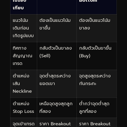
เปรียบ
Bottom
เทียบ
แนวโน้ม
ต้องเป็นแนวโน้ม
ต้องเป็นแนวโน้ม
เดิมก่อน
ขาขึ้น
ขาลง
เกิดรูปแบบ
ทิศทาง
กลับตัวเป็นขาลง
กลับตัวเป็นขาขึ้น
สัญญาณ
(Sell)
(Buy)
เทรด
ตำแหน่ง
จุดต่ำสุดระหว่าง
จุดสูงสุดระหว่าง
เส้น
ยอดเขา
ก้นกระทะ
Neckline
ตำแหน่ง
เหนือจุดสูงสุดลูก
ต่ำกว่าจุดต่ำสุด
Stop Loss
ที่สอง
ลูกที่สอง
จุดเข้าเทรด
ราคา Breakout
ราคา Breakout