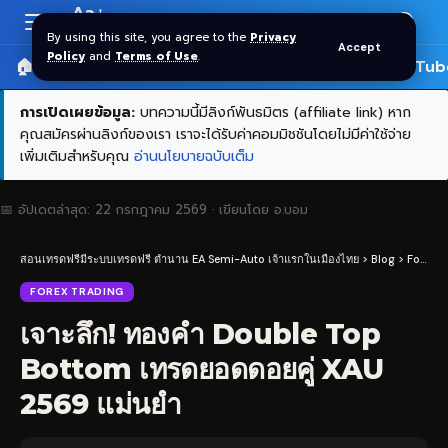
Aa
Font
By using this site, you agree to the
Privacy
Accept
Resizer
Policy
and
Terms of Use
.
🏠 หน้าแรก
ราคาทอง SPDR
📰 บทความ
🎬 YouTub
การเปิดเผยข้อมูล:
บทความนี้มีลิงก์พันธมิตร (affiliate link) หาก
คุณสมัครผ่านลิงก์ของเรา เราจะได้รับค่าคอมมิชชันโดยไม่มีค่าใช้จ่าย
เพิ่มเติมสำหรับคุณ
อ่านนโยบายฉบับเต็ม
📅 อัปเดตล่าสุด:
22 กรกฎาคม 2569
· เขียนโดย
อ.บอม
สอนเทรดฟรีมีระบบเทรดฟรี ตำนาน EA Semi-Auto เจ้าแรกในเมืองไทย
>
Blog
>
Forex Trading
FOREX TRADING
เจาะลึก! ทองคำ Double Top
Bottom เทรดยอดดอยคู่ XAU
2569 แม่นยำ