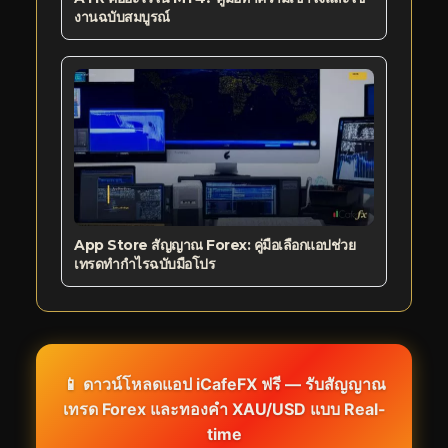
งานฉบับสมบูรณ์
App Store สัญญาณ Forex: คู่มือเลือกแอปช่วย
เทรดทำกำไรฉบับมือโปร
📱 ดาวน์โหลดแอป iCafeFX ฟรี — รับสัญญาณ
เทรด Forex และทองคำ XAU/USD แบบ Real-
time