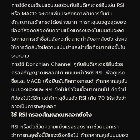
การใช้ดอนเชียนแชนเนลร่วมกับอินดิเคเตอร์อื่นเช่น RSI
หรือ MACD จะช่วยเพิ่มประสิทธิภาพในการยืนยัน
สัญญาณเข้าเทรดได้อย่างมาก การทะลุแนวสูงสุดของ
ช่องที่สอดคล้องกับความแข็งแกร่งของโมเมนตัมจะลด
โอกาสการเข้าซื้อในจังหวะที่ตลาดกำลังจะกลับตัว ส่งผล
ให้การตัดสินใจมีความแม่นยำและน่าเชื่อถือมากยิ่งขึ้นใน
ระยะยาว
การใช้ Donchian Channel คู่กับอินดิเคเตอร์อื่นช่วย
กรองสัญญาณหลอกได้ ผมแนะนำให้ใช้ RSI เพื่อดูแรง
ซื้อและ MACD เพื่อยืนยันทิศทางเทรนด์ ถ้าราคาทะลุเส้น
บนของช่องและ RSI ยังไม่เข้าโซนซื้อมากเกินไป ถือว่ามี
ที่ว่องไปได้อีก แต่ถ้าทะลุขึ้นแล้ว RSI เกิน 70 ให้ระวังว่า
อาจเป็นการทะลุหลอก
ใช้ RSI กรองสัญญาณหลอกยังไง
RSI หรือตัวชี้วัดความแข็งแรงของราคาช่วยบอกเรา
ว่าการทะลุครั้งนี้มีแรงจริงหรือไม่ ถ้าราคาทะลุเส้นบนของ