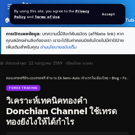
Aa
Font
By using this site, you agree to the
Privacy
Accept
Resizer
Policy
and
Terms of Use
.
🏠 หน้าแรก
ราคาทอง SPDR
📰 บทความ
🎬 YouTub
การเปิดเผยข้อมูล:
บทความนี้มีลิงก์พันธมิตร (affiliate link) หาก
คุณสมัครผ่านลิงก์ของเรา เราจะได้รับค่าคอมมิชชันโดยไม่มีค่าใช้จ่าย
เพิ่มเติมสำหรับคุณ
อ่านนโยบายฉบับเต็ม
📅 อัปเดตล่าสุด:
22 กรกฎาคม 2569
· เขียนโดย
อ.บอม
สอนเทรดฟรีมีระบบเทรดฟรี ตำนาน EA Semi-Auto เจ้าแรกในเมืองไทย
>
Blog
>
Forex Trading
FOREX TRADING
วิเคราะห์เทคนิคทองคำ
Donchian Channel ใช้เทรด
ทองยังไงให้ได้กำไร