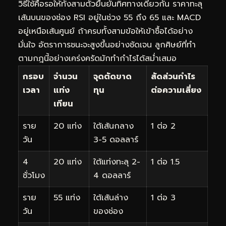
วิธีใช้คือรอให้ทั้งสามตัวยืนยันทิศทางเดียวกัน ราคาทะลุ
เส้นบนของช่อง RSI อยู่ในช่วง 55 ถึง 65 และ MACD
อยู่เหนือเส้นศูนย์ ถ้าครบทั้งสามข้อให้เข้าซื้อได้อย่าง
มั่นใจ อัตราการชนะจะสูงขึ้นอย่างชัดเจน ลูกศิษย์ที่ทำ
ตามกฎนี้อย่างเคร่งครัดมักทำกำไรได้สม่ำเสมอ
กรอบ
จำนวน
จุดตัดขาด
สัดส่วนกำไร
เวลา
แท่ง
ทุน
ต่อความเสี่ยง
เทียน
ราย
20 แท่ง
ใต้เส้นกลาง
1 ต่อ 2
วัน
3-5 ดอลลาร์
4
20 แท่ง
ใต้แท่งทะลุ 2-
1 ต่อ 1.5
ชั่วโมง
4 ดอลลาร์
ราย
55 แท่ง
ใต้เส้นล่าง
1 ต่อ 3
วัน
ของช่อง