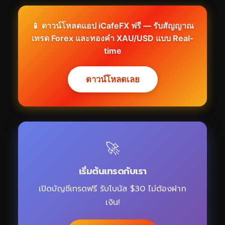
📱 ดาวน์โหลดแอป iCafeFX ฟรี — รับสัญญาณ
เทรด Forex และทองคำ XAU/USD แบบ Real-
time
ดาวน์โหลดเลย
🚀
เริ่มต้นเทรดกับเรา
เปิดบัญชีเทรดฟรี รับโบนัส $30 ไม่ต้องฝาก
เงิน!