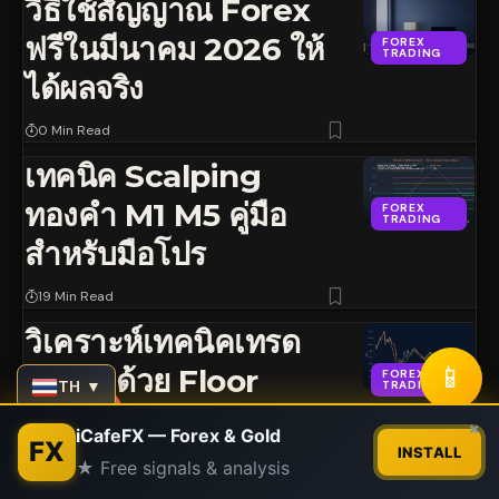
วิธีใช้สัญญาณ Forex
ฟรีในมีนาคม 2026 ให้
FOREX
TRADING
ได้ผลจริง
0 Min Read
เทคนิค Scalping
ทองคำ M1 M5 คู่มือ
FOREX
TRADING
สำหรับมือโปร
19 Min Read
วิเคราะห์เทคนิคเทรด
📱
ทองคำด้วย Floor
FOREX
TH ▼
TRADING
Pivot Points
Contact us
×
iCafeFX — Forex & Gold
FX
INSTALL
13 Min Read
★ Free signals & analysis
Open
chaty