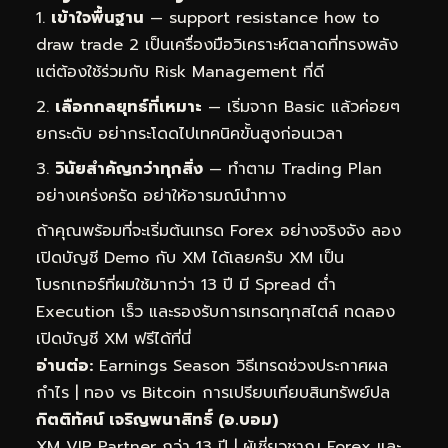
เข้าใจพื้นฐาน
— support resistance how to
draw trade 2 เป็นเครื่องมือวิเคราะห์ตลาดที่ทรงพลัง
แต่ต้องใช้ร่วมกับ Risk Management ที่ดี
เลือกกลยุทธ์ที่เหมาะ
— เริ่มจาก Basic แล้วค่อยๆ
ยกระดับ อย่ากระโดดไปเทคนิคขั้นสูงก่อนเวลา
วินัยสำคัญกว่าทุกสิ่ง
— ทำตาม Trading Plan
อย่างเคร่งครัด อย่าให้อารมณ์นำทาง
ถ้าคุณพร้อมที่จะเริ่มต้นเทรด Forex อย่างจริงจัง ลอง
เปิดบัญชี Demo กับ XM ได้เลยครับ XM เป็น
โบรกเกอร์ที่ผมใช้มากว่า 13 ปี มี Spread ต่ำ
Execution เร็ว และรองรับการเทรดทุกสไตล์
ทดลอง
เปิดบัญชี XM ฟรีได้ที่นี่
อ่านต่อ:
Earnings Season วิธีเทรดช่วงประกาศผล
กำไร
|
ทอง vs Bitcoin การเปรียบเทียบสินทรัพย์ปล
กิตติทัศน์ เจริญพนาสิทธิ์ (อ.บอม)
XM VIP Partner กว่า 13 ปี | ผู้เชี่ยวชาญ Forex และ