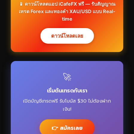
📱 ดาวน์โหลดแอป iCafeFX ฟรี — รับสัญญาณ
เทรด Forex และทองคำ XAU/USD แบบ Real-
time
ดาวน์โหลดเลย
🚀
เริ่มต้นเทรดกับเรา
เปิดบัญชีเทรดฟรี รับโบนัส $30 ไม่ต้องฝาก
เงิน!
👉 สมัครเลย