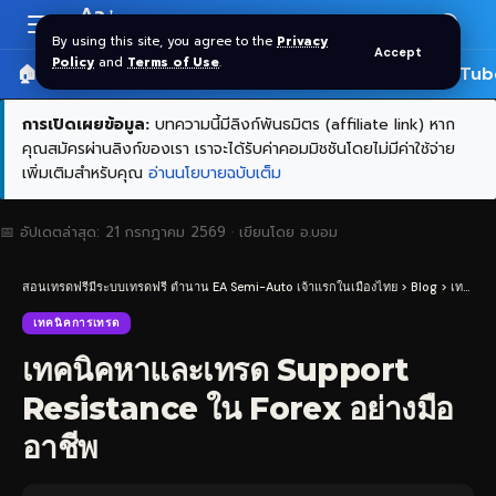
Aa
Font
By using this site, you agree to the
Privacy
Accept
Resizer
Policy
and
Terms of Use
.
🏠 หน้าแรก
ราคาทอง SPDR
📰 บทความ
🎬 YouTub
การเปิดเผยข้อมูล:
บทความนี้มีลิงก์พันธมิตร (affiliate link) หาก
คุณสมัครผ่านลิงก์ของเรา เราจะได้รับค่าคอมมิชชันโดยไม่มีค่าใช้จ่าย
เพิ่มเติมสำหรับคุณ
อ่านนโยบายฉบับเต็ม
📅 อัปเดตล่าสุด:
21 กรกฎาคม 2569
· เขียนโดย
อ.บอม
สอนเทรดฟรีมีระบบเทรดฟรี ตำนาน EA Semi-Auto เจ้าแรกในเมืองไทย
>
Blog
>
เทคนิคการเทรด
เทคนิคการเทรด
เทคนิคหาและเทรด Support
Resistance ใน Forex อย่างมือ
อาชีพ