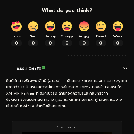
What do you think?
Love
Sad
Happy
Sleepy
Angry
Dead
Wink
0
0
0
0
0
0
0
อ.บอม iCafeFX
กิตติทัศน์ เจริญพนาสิทธิ์ (อ.บอม) — นักเทรด Forex ทองคำ และ Crypto
มากกว่า 13 ปี ประสบการณ์เทรดจริงในตลาด Forex ทองคำ และคริปโต
XM VIP Partner ที่ใช้บัญชีจริง ถ่ายทอดความรู้และกลยุทธ์จาก
ประสบการณ์ตรงผ่านบทความ คู่มือ และสัญญาณเทรด ผู้ก่อตั้งเครือข่าย
เว็บไซต์ iCafeFX สำหรับนักเทรดไทย
- Advertisement -