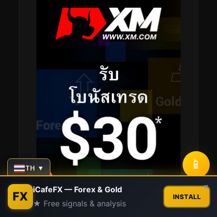
📱
TH ▼
Contact us
×
iCafeFX — Forex & Gold
FX
INSTALL
★ Free signals & analysis
Open
chaty