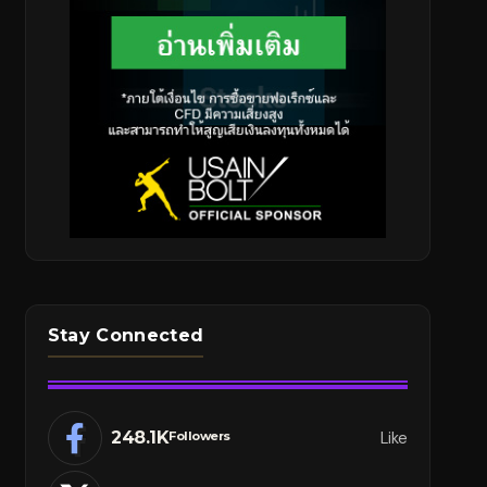
Stay Connected
248.1K
Like
Followers