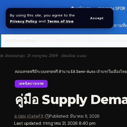
🏠 หน้าแรก
ราคาทอง SPDR
By using this site, you agree to the
Accept
Privacy Policy
and
Terms of Use
.
🎁 รับโบนัส $30
❓ คำถามที่
การเปิดเผยข้อมูล:
บทความนี้มีลิงก์พันธมิตร (affiliate link) หากคุณสมั
📅 อัปเดตล่าสุด:
21 กรกฎาคม 2569
· เขียนโดย
อ.บอม
สอนเทรดฟรีมีระบบเทรดฟรี ตำนาน EA Semi-Auto เจ้าแรกในเมืองไทย
เทคนิคการเทรด
คู่มือ Supply Dem
อ.บอม iCafeFX
Published: มีนาคม 9, 2026
Last updated: กรกฎาคม 21, 2026 8:40 pm