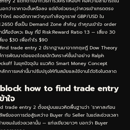
 entry 2 แตกต่างจากวิธีการวิเคราะห์อื่นๆ คือความสามารถใน
อกว่าราคาจะขึ้นหรือลง แต่ยังช่วยระบุว่าควรเข้าเทรดตรง
 เท่าไหร่ ลองนึกภาพว่าคุณกำลังดูกราฟ GBP/USD ใน
1.2650 ซึ่งเป็น Demand Zone สำคัญ ถ้าคุณเข้าใจ order
ี่คือจังหวะ Buy ที่มี Risk:Reward Ratio 1:3 — เสี่ยง 30
สี่ยง $30 เพื่อกำไร $90
o find trade entry 2 มีรากฐานมาจากทฤษฎี Dow Theory
นมีการพัฒนาต่อยอดโดยนักวิเคราะห์ชั้นนำอย่าง Ralph
yckoff ในยุคปัจจุบัน แนวคิด Smart Money Concept
ักการเหล่านี้มาปรับปรุงให้ทันสมัยและใช้งานได้จริงในตลาด
block how to find trade entry
ข้าใจ
trade entry 2 ตั้งอยู่บนแนวคิดพื้นฐานว่า ‘ราคาสะท้อน
ผลลัพธ์ของการต่อสู้ระหว่าง Buyer กับ Seller ในแต่ละช่วงเวลา
นฝ่ายชนะในช่วงเวลานั้น — แท่งเขียวยาวๆ บอกว่า Buyer