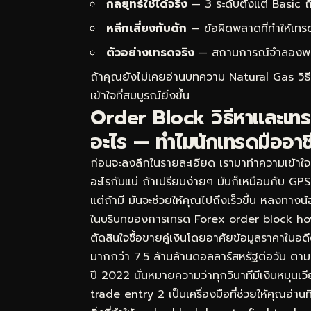
กลยุทธ์ใช้ได้จริง
— 3 ระดับตั้งแต่ Basic
หลีกเลี่ยงกับดัก
— ข้อผิดพลาดที่ทำให้เทร
ตัวอย่างเทรดจริง
— สถานการณ์จำลองพร้อม
ถ้าคุณยังไม่เคยอ่านบทความ
Natural Gas วิธ
เข้าใจที่สมบูรณ์ยิ่งขึ้น
Order Block วิธีหาและเทร
อะไร — ทำไมนักเทรดมืออาช
ก่อนจะลงลึกในรายละเอียด เรามาทำความเข้าใจ
อะไรกันแน่ ถ้าเปรียบง่ายๆ มันก็เหมือนกับ GP
แต่ถ้ามี มันจะช่วยให้คุณไปถึงเร็วขึ้น หลงทาง
ในบริบทของการเทรด Forex order block how
ตัดสินใจซื้อขายคู่เงินโดยอาศัยข้อมูลราคาในอ
มากกว่า 7.5 ล้านล้านดอลลาร์สหรัฐต่อวัน ต
ปี 2022 นั่นหมายความว่าทุกวินาทีมีเงินหมุน
trade entry 2 เป็นเครื่องมือที่ช่วยให้คุณอ่าน