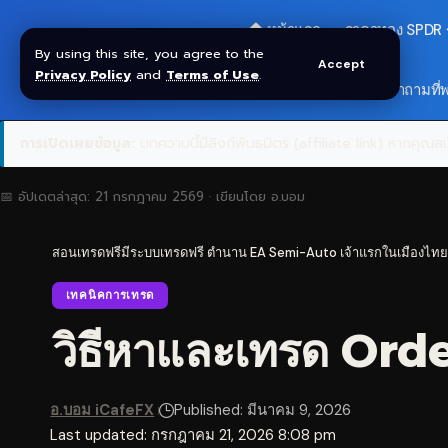
🏠 หน้าแรก
ราคาทอง SPDR
By using this site, you agree to the
Accept
Privacy Policy
and
Terms of Use
.
🎁 รับโบนัส $30
❓ คำถามที่
การเปิดเผยข้อมูล:
บทความนี้มีลิงก์พันธมิตร (affiliate link) หากคุณสมั
📅 อัปเดตล่าสุด:
21 กรกฎาคม 2569
· เขียนโดย
อ.บอม
สอนเทรดฟรีมีระบบเทรดฟรี ตำนาน EA Semi-Auto เจ้าแรกในเมืองไทย
เทคนิคการเทรด
วิธีหาและเทรด Orde
อ.บอม iCafeFX
Published: มีนาคม 9, 2026
Last updated: กรกฎาคม 21, 2026 8:08 pm