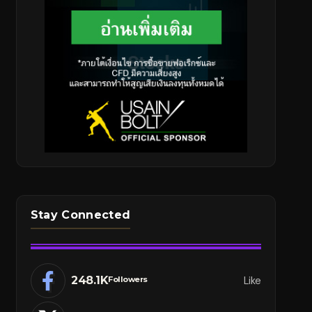
Stay Connected
248.1K
Like
Followers