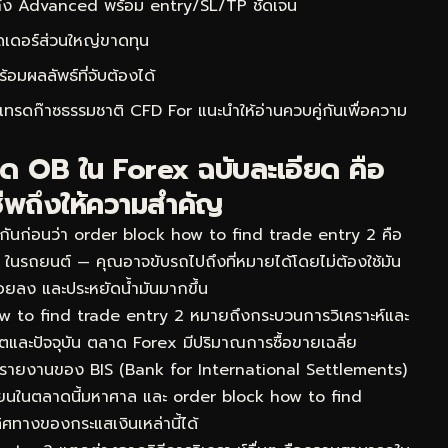
 ถึง Advanced พร้อม entry/SL/TP ชัดเจน
ดเดอร์ส่วนใหญ่ขาดทุน
ผลลัพธ์ที่จับต้องได้
ีเทรดก๊าซธรรมชาติ CFD For
แนะนำให้อ่านควบคู่กันเพื่อความ
ด OB ใน Forex ฉบับละเอียด คือ
ีพถึงให้ความสำคัญ
กันก่อนว่า order block how to find trade entry 2 คือ
S ในรถยนต์ — คุณอาจขับรถไปถึงที่หมายได้โดยไม่ต้องใช้มัน
น้อยลง และประหยัดน้ำมันมากขึ้น
 to find trade entry 2 หมายถึงกระบวนการวิเคราะห์และ
ดีตและปัจจุบัน ตลาด Forex มีปริมาณการซื้อขายเฉลี่ย
ามรายงานของ BIS (Bank for International Settlements)
เวียนในตลาดนี้มหาศาล และ order block how to find
ทิศทางของกระแสเงินเหล่านี้ได้