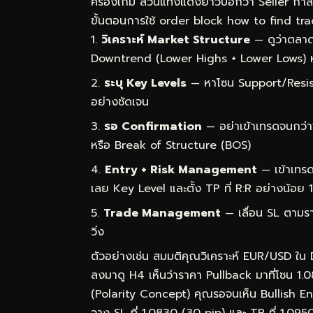
ครองเกม ส่วนแท่งแดงยาวบอกว่า Seller กำ
ขั้นตอนการใช้ order block how to find trade
วิเคราะห์ Market Structure
— ดูว่าตลาด
Downtrend (Lower Highs + Lower Lows) 
ระบุ Key Levels
— หาโซน Support/Resist
อย่างชัดเจน
รอ Confirmation
— อย่าเข้าเทรดจนกว่า
หรือ Break of Structure (BOS)
Entry + Risk Management
— เข้าเทรด
เลย Key Level และตั้ง TP ที่ R:R อย่างน้อย 1
Trade Management
— เลื่อน SL ตามราค
วิ่ง
ตัวอย่างเช่น สมมติคุณวิเคราะห์ EUR/USD ใน
ลงมาดู H4 เห็นว่าราคา Pullback มาที่โซน 1.
(Polarity Concept) คุณรอจนเห็น Bullish Engu
วาง SL ที่ 1.0830 (30 pip) และ TP ที่ 1.09