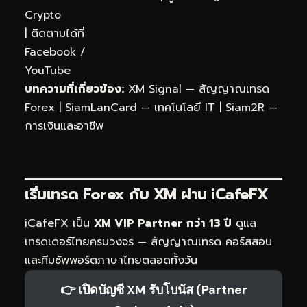
Crypto
| ติดตามได้ที่
Facebook
/
YouTube
บทความที่เกี่ยวข้อง:
XM Signal — สัญญาณเทรด
Forex
|
SiamLanCard — เทคโนโลยี IT
|
Siam2R —
การเงินและอาชีพ
เริ่มเทรด Forex กับ XM ผ่าน
iCafeFX
iCafeFX เป็น
XM VIP Partner กว่า 13 ปี
ดูแล
เทรดเดอร์ไทยครบวงจร — สัญญาณเทรด คอร์สสอน
และทีมซัพพอร์ตภาษาไทยตลอดทั้งวัน
👉 เปิดบัญชี XM รับโบนัส (Partner