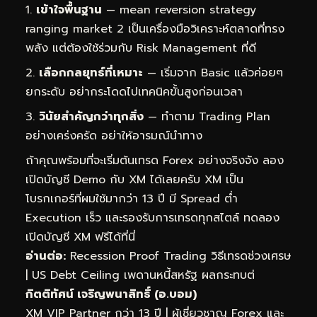
เข้าใจพื้นฐาน
— mean reversion strategy
ranging market 2 เป็นเครื่องมือวิเคราะห์ตลาดที่ทรง
พลัง แต่ต้องใช้ร่วมกับ Risk Management ที่ดี
เลือกกลยุทธ์ที่เหมาะ
— เริ่มจาก Basic แล้วค่อยๆ
ยกระดับ อย่ากระโดดไปเทคนิคขั้นสูงก่อนเวลา
วินัยสำคัญกว่าทุกสิ่ง
— ทำตาม Trading Plan
อย่างเคร่งครัด อย่าให้อารมณ์นำทาง
ถ้าคุณพร้อมที่จะเริ่มต้นเทรด Forex อย่างจริงจัง ลอง
เปิดบัญชี Demo กับ XM ได้เลยครับ XM เป็น
โบรกเกอร์ที่ผมใช้มากว่า 13 ปี มี Spread ต่ำ
Execution เร็ว และรองรับการเทรดทุกสไตล์
ทดลอง
เปิดบัญชี XM ฟรีได้ที่นี่
อ่านต่อ:
Recession Proof Trading วิธีเทรดช่วงเศรษ
|
US Debt Ceiling เพดานหนี้สหรัฐ ผลกระทบต่
กิตติทัศน์ เจริญพนาสิทธิ์ (อ.บอม)
XM VIP Partner กว่า 13 ปี | ผู้เชี่ยวชาญ Forex และ