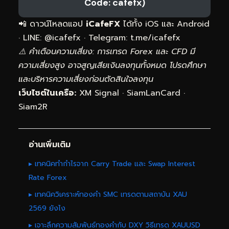
Code: cafefx)
📲 ดาวน์โหลดแอป
iCafeFX
ได้ทั้ง iOS และ Android
· LINE: @icafefx · Telegram:
t.me/icafefx
⚠️ คำเตือนความเสี่ยง: การเทรด Forex และ CFD มี
ความเสี่ยงสูง อาจสูญเสียเงินลงทุนทั้งหมด โปรดศึกษา
และบริหารความเสี่ยงก่อนตัดสินใจลงทุน
เว็บไซต์ในเครือ:
XM Signal
·
SiamLanCard
·
Siam2R
อ่านเพิ่มเติม
▸ เทคนิคทำกำไรจาก Carry Trade และ Swap Interest
Rate Forex
▸ เทคนิควิเคราะห์ทองคำ SMC เทรดตามสถาบัน XAU
2569 ยังไง
▸ เจาะลึกความสัมพันธ์ทองคำกับ DXY วิธีเทรด XAUUSD