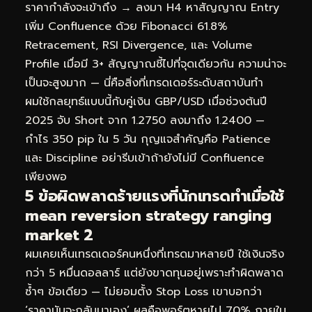
ราคากำลังจะเข้าถึง → ลงมา H4 หาสัญญาณ Entry
เพิ่ม Confluence ด้วย Fibonacci 61.8%
Retracement, RSI Divergence, และ Volume
Profile เมื่อมี 3+ สัญญาณชี้ไปที่จุดเดียวกัน ความน่าจะ
เป็นจะสูงมาก — นี่คือสิ่งที่เทรดเดอร์ระดับสถาบันทำ
ผมใช้กลยุทธ์แบบนี้กับคู่เงิน GBP/USD เมื่อช่วงต้นปี
2025 จับ Short จาก 1.2750 ลงมาถึง 1.2400 —
กำไร 350 pip ใน 5 วัน กุญแจสำคัญคือ Patience
และ Discipline อย่ารีบเข้าถ้ายังไม่มี Confluence
เพียงพอ
5 ข้อผิดพลาดร้ายแรงที่นักเทรดทำเมื่อใช้
mean reversion strategy ranging
market 2
ผมเคยเห็นเทรดเดอร์คนหนึ่งที่เทรดมาหลายปี ใช้เงินจริง
กว่า 5 หมื่นดอลลาร์ แต่ยังขาดทุนอยู่เพราะทำผิดพลาด
ซ้ำๆ ข้อเดียว — ไม่ยอมตั้ง Stop Loss เขาบอกว่า
‘ราคามันจะกลับมาเอง’ ผลคือพอร์ตหายไป 70% ภายใน