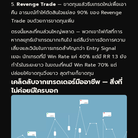
Revenge Trade
— ขาดทุนแล้วรีบเทรดใหม่เพื่อเอา
คืน อารมณ์ทำให้ตัดสินใจแย่ลง 90% ของ Revenge
Trade จบด้วยการขาดทุนเพิ่ม
ตรงนี้แหละที่คนส่วนใหญ่พลาด — พวกเขาโฟกัสที่การ
หากลยุทธ์เข้าเทรดมากเกินไป แต่ลืมว่าการจัดการความ
เสี่ยงและวินัยในการเทรดสำคัญกว่า Entry Signal
เยอะ นักเทรดที่มี Win Rate แค่ 40% แต่มี R:R 1:3 ยัง
กำไรในระยะยาว ในขณะที่คนมี Win Rate 70% แต่
ปล่อยให้ขาดทุนวิ่งยาว สุดท้ายก็ขาดทุน
เคล็ดลับจากเทรดเดอร์มืออาชีพ — สิ่งที่
ไม่ค่อยมีใครบอก