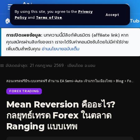
Aa
Font
By using this site, you agree to the
Privacy
Accept
Resizer
Policy
and
Terms of Use
.
🏠 หน้าแรก
ราคาทอง SPDR
📰 บทความ
🎬 YouTub
การเปิดเผยข้อมูล:
บทความนี้มีลิงก์พันธมิตร (affiliate link) หาก
คุณสมัครผ่านลิงก์ของเรา เราจะได้รับค่าคอมมิชชันโดยไม่มีค่าใช้จ่าย
เพิ่มเติมสำหรับคุณ
อ่านนโยบายฉบับเต็ม
📅 อัปเดตล่าสุด:
21 กรกฎาคม 2569
· เขียนโดย
อ.บอม
สอนเทรดฟรีมีระบบเทรดฟรี ตำนาน EA Semi-Auto เจ้าแรกในเมืองไทย
>
Blog
>
Forex Trading
FOREX TRADING
Mean Reversion คืออะไร?
กลยุทธ์เทรด Forex ในตลาด
Ranging แบบเทพ