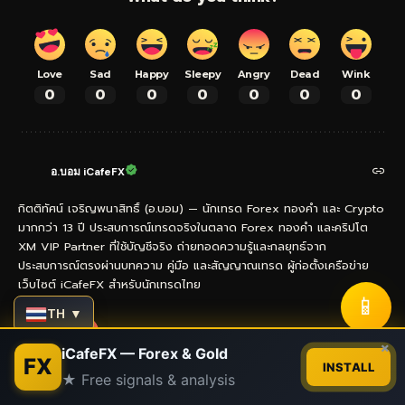
Love
Sad
Happy
Sleepy
Angry
Dead
Wink
0
0
0
0
0
0
0
อ.บอม iCafeFX
กิตติทัศน์ เจริญพนาสิทธิ์ (อ.บอม) — นักเทรด Forex ทองคำ และ Crypto
มากกว่า 13 ปี ประสบการณ์เทรดจริงในตลาด Forex ทองคำ และคริปโต
XM VIP Partner ที่ใช้บัญชีจริง ถ่ายทอดความรู้และกลยุทธ์จาก
ประสบการณ์ตรงผ่านบทความ คู่มือ และสัญญาณเทรด ผู้ก่อตั้งเครือข่าย
เว็บไซต์ iCafeFX สำหรับนักเทรดไทย
📱
TH ▼
Contact us
×
- Advertisement -
iCafeFX — Forex & Gold
FX
INSTALL
★ Free signals & analysis
Open
chaty