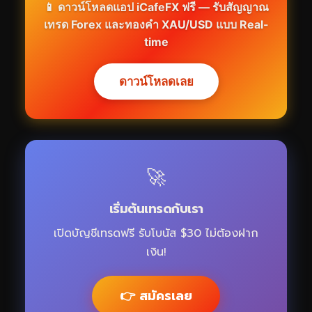
📱 ดาวน์โหลดแอป iCafeFX ฟรี — รับสัญญาณ
เทรด Forex และทองคำ XAU/USD แบบ Real-
time
ดาวน์โหลดเลย
🚀
เริ่มต้นเทรดกับเรา
เปิดบัญชีเทรดฟรี รับโบนัส $30 ไม่ต้องฝาก
เงิน!
👉 สมัครเลย