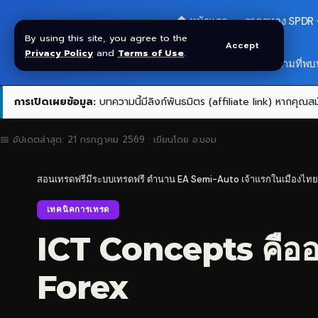
🏠 หน้าแรก
ราคาทอง SPDR
By using this site, you agree to the
Accept
Privacy Policy
and
Terms of Use
.
สมัครกลุ่ม VIP
❓ คำถามที่พบ
การเปิดเผยข้อมูล:
บทความนี้มีลิงก์พันธมิตร (affiliate link) หากคุณสมั
📅 อัปเดตล่าสุด:
21 กรกฎาคม 2569
· เขียนโดย
อ.บอม
สอนเทรดฟรีมีระบบเทรดฟรี ตำนาน EA Semi-Auto เจ้าแรกในเมืองไทย
เทคนิคการเทรด
ICT Concepts คืออ
Forex