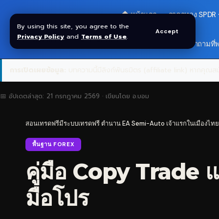
🏠 หน้าแรก
ราคาทอง SPDR
By using this site, you agree to the
Accept
Privacy Policy
and
Terms of Use
.
🎁 รับโบนัส $30
❓ คำถามที่
การเปิดเผยข้อมูล:
บทความนี้มีลิงก์พันธมิตร (affiliate link) หากคุณสมั
📅 อัปเดตล่าสุด:
21 กรกฎาคม 2569
· เขียนโดย
อ.บอม
สอนเทรดฟรีมีระบบเทรดฟรี ตำนาน EA Semi-Auto เจ้าแรกในเมืองไทย
พื้นฐาน FOREX
คู่มือ Copy Trade 
มือโปร