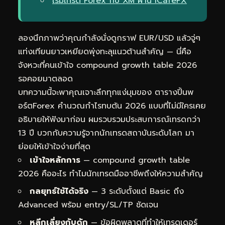
เริ่มเทรด Forex กับ XM ผ่าน iCafeFX
ลองนึกภาพว่าคุณกำลังนั่งดูกราฟ EUR/USD แล้วจู่ๆ
แท่งเทียนยาวเหยียดพุ่งทะลุแนวต้านสำคัญ — นี่คือ
จังหวะที่คนเข้าใจ compound growth table 2026
รอคอยมาตลอด
บทความนี้จะพาคุณเจาะลึกทุกแง่มุมของ ตารางปิ้นพ
อร์ตForex คำนวณกำไรทบต้น 2026 แบบที่ไม่มีใครเคย
อธิบายให้ฟังมาก่อน ผมรวบรวมประสบการณ์เทรดกว่า
13 ปี บวกกับความรู้จากนักเทรดสถาบันระดับโลก มา
ย่อยให้เข้าใจง่ายที่สุด
เข้าใจหลักการ
— compound growth table
2026 คืออะไร ทำไมนักเทรดมืออาชีพถึงให้ความสำคัญ
กลยุทธ์ใช้ได้จริง
— 3 ระดับตั้งแต่ Basic ถึง
Advanced พร้อม entry/SL/TP ชัดเจน
หลีกเลี่ยงกับดัก
— ข้อผิดพลาดที่ทำให้เทรดเดอร์