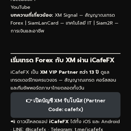
YouTube
บทความที่เกี่ยวข้อง:
XM Signal — สัญญาณเทรด
Forex
|
SiamLanCard — เทคโนโลยี IT
|
Siam2R —
การเงินและอาชีพ
เริ่มเทรด Forex กับ XM ผ่าน
iCafeFX
iCafeFX เป็น
XM VIP Partner กว่า 13 ปี
ดูแล
เทรดเดอร์ไทยครบวงจร — สัญญาณเทรด คอร์สสอน
และทีมซัพพอร์ตภาษาไทยตลอดทั้งวัน
👉 เปิดบัญชี XM รับโบนัส (Partner
Code: cafefx)
📲 ดาวน์โหลดแอป
iCafeFX
ได้ทั้ง iOS และ Android
· LINE: @icafefx · Telegram:
t.me/icafefx