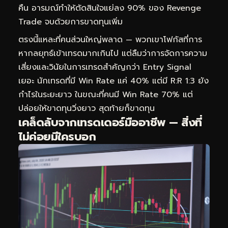
คืน อารมณ์ทำให้ตัดสินใจแย่ลง 90% ของ Revenge
Trade จบด้วยการขาดทุนเพิ่ม
ตรงนี้แหละที่คนส่วนใหญ่พลาด — พวกเขาโฟกัสที่การ
หากลยุทธ์เข้าเทรดมากเกินไป แต่ลืมว่าการจัดการความ
เสี่ยงและวินัยในการเทรดสำคัญกว่า Entry Signal
เยอะ นักเทรดที่มี Win Rate แค่ 40% แต่มี R:R 1:3 ยัง
กำไรในระยะยาว ในขณะที่คนมี Win Rate 70% แต่
ปล่อยให้ขาดทุนวิ่งยาว สุดท้ายก็ขาดทุน
เคล็ดลับจากเทรดเดอร์มืออาชีพ — สิ่งที่
ไม่ค่อยมีใครบอก