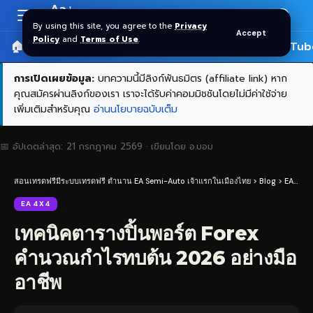
Aa
Font
By using this site, you agree to the
Privacy
Accept
Resizer
Policy
and
Terms of Use
.
🏠 หน้าแรก
ราคาทอง SPDR
📰 บทความ
🎬 YouTub
การเปิดเผยข้อมูล:
บทความนี้มีลิงก์พันธมิตร (affiliate link) หาก
คุณสมัครผ่านลิงก์ของเรา เราจะได้รับค่าคอมมิชชันโดยไม่มีค่าใช้จ่าย
เพิ่มเติมสำหรับคุณ
อ่านนโยบายฉบับเต็ม
📅 อัปเดตล่าสุด:
21 กรกฎาคม 2569
· เขียนโดย
อ.บอม
สอนเทรดฟรีมีระบบเทรดฟรี ตำนาน EA Semi-Auto เจ้าแรกในเมืองไทย
>
Blog
>
EA
>
EA
EA 4X4
เทคนิคตารางปิ้นพอร์ต Forex
คำนวณกำไรทบต้น 2026 อย่างมือ
อาชีพ