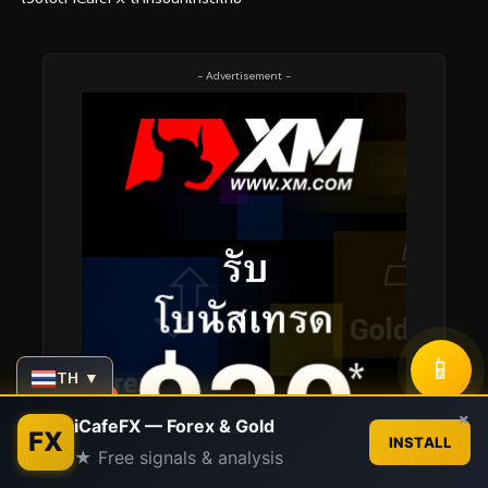
- Advertisement -
📱
TH ▼
Contact us
×
iCafeFX — Forex & Gold
FX
INSTALL
★ Free signals & analysis
Open
chaty