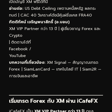
เปิดบัญชี XM ฟรีได้ที่นี่
อ่านต่อ:
US Debt Ceiling เพดานหนี้สหรัฐ ผลกระ
ทบต่
|
CAC 40 วิเคราะห์ดัชนีหุ้นฝรั่งเศส FRA40
กิตติทัศน์ เจริญพนาสิทธิ์ (อ.บอม)
XM VIP Partner กว่า 13 ปี | ผู้เชี่ยวชาญ Forex และ
Crypto
| ติดตามได้ที่
Facebook
/
YouTube
บทความที่เกี่ยวข้อง:
XM Signal — สัญญาณเทรด
Forex
|
SiamLanCard — เทคโนโลยี IT
|
Siam2R —
การเงินและอาชีพ
เริ่มเทรด Forex กับ XM ผ่าน
iCafeFX
iCafeFX เป็น
XM VIP Partner กว่า 13 ปี
ดูแล