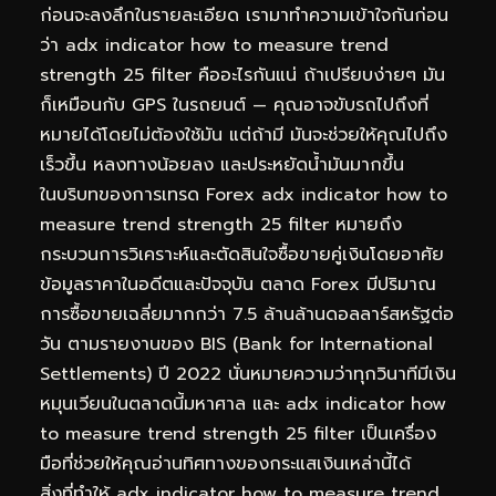
ก่อนจะลงลึกในรายละเอียด เรามาทำความเข้าใจกันก่อน
ว่า adx indicator how to measure trend
strength 25 filter คืออะไรกันแน่ ถ้าเปรียบง่ายๆ มัน
ก็เหมือนกับ GPS ในรถยนต์ — คุณอาจขับรถไปถึงที่
หมายได้โดยไม่ต้องใช้มัน แต่ถ้ามี มันจะช่วยให้คุณไปถึง
เร็วขึ้น หลงทางน้อยลง และประหยัดน้ำมันมากขึ้น
ในบริบทของการเทรด Forex adx indicator how to
measure trend strength 25 filter หมายถึง
กระบวนการวิเคราะห์และตัดสินใจซื้อขายคู่เงินโดยอาศัย
ข้อมูลราคาในอดีตและปัจจุบัน ตลาด Forex มีปริมาณ
การซื้อขายเฉลี่ยมากกว่า 7.5 ล้านล้านดอลลาร์สหรัฐต่อ
วัน ตามรายงานของ BIS (Bank for International
Settlements) ปี 2022 นั่นหมายความว่าทุกวินาทีมีเงิน
หมุนเวียนในตลาดนี้มหาศาล และ adx indicator how
to measure trend strength 25 filter เป็นเครื่อง
มือที่ช่วยให้คุณอ่านทิศทางของกระแสเงินเหล่านี้ได้
สิ่งที่ทำให้ adx indicator how to measure trend