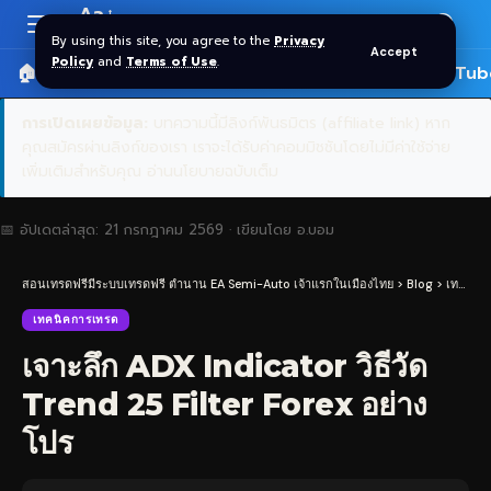
Aa
Font
By using this site, you agree to the
Privacy
Accept
Resizer
Policy
and
Terms of Use
.
🏠 หน้าแรก
ราคาทอง SPDR
📰 บทความ
🎬 YouTub
การเปิดเผยข้อมูล:
บทความนี้มีลิงก์พันธมิตร (affiliate link) หาก
คุณสมัครผ่านลิงก์ของเรา เราจะได้รับค่าคอมมิชชันโดยไม่มีค่าใช้จ่าย
เพิ่มเติมสำหรับคุณ
อ่านนโยบายฉบับเต็ม
📅 อัปเดตล่าสุด:
21 กรกฎาคม 2569
· เขียนโดย
อ.บอม
สอนเทรดฟรีมีระบบเทรดฟรี ตำนาน EA Semi-Auto เจ้าแรกในเมืองไทย
>
Blog
>
เทคนิคการเทรด
เทคนิคการเทรด
เจาะลึก ADX Indicator วิธีวัด
Trend 25 Filter Forex อย่าง
โปร