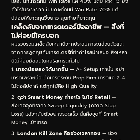
เยอะ นักเทรดที่มี Win Rate แค่ 40% แต่มี R:R 1:3 ยัง
กำไรในระยะยาว ในขณะที่คนมี Win Rate 70% แต่
ปล่อยให้ขาดทุนวิ่งยาว สุดท้ายก็ขาดทุน
เคล็ดลับจากเทรดเดอร์มืออาชีพ — สิ่งที่
ไม่ค่อยมีใครบอก
ผมรวบรวมเคล็ดลับเหล่านี้จากประสบการณ์ส่วนตัวและ
จากการพูดคุยกับเทรดเดอร์ที่ทำกำไรสม่ำเสมอ สิ่งเหล่า
นี้ไม่ค่อยมีสอนในคอร์สเทรดทั่วไป
เทรดน้อยลง ได้มากขึ้น
— A+ Setup เท่านั้น อย่า
เทรดเพราะเบื่อ นักเทรดระดับ Prop Firm เทรดแค่ 2-4
ไม้ต่อสัปดาห์ แต่ทุกไม้คือ High Quality
ดูว่า Smart Money ทำอะไร ไม่ใช่ Retail
—
สังเกตจุดที่ราคา Sweep Liquidity (กวาด Stop
Loss) แล้วกลับตัวอย่างรวดเร็ว นั่นคือจุดที่ Smart
Money เข้าเทรด
London Kill Zone คือช่วงเวลาทอง
— ช่วง