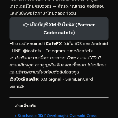
เทรดเดอร์ไทยครบวงจร — สัญญาณเทรด คอร์สสอน
และทีมซัพพอร์ตภาษาไทยตลอดทั้งวัน
👉 เปิดบัญชี XM รับโบนัส (Partner
Code: cafefx)
📲 ดาวน์โหลดแอป
iCafeFX
ได้ทั้ง iOS และ Android
· LINE: @icafefx · Telegram:
t.me/icafefx
⚠️ คำเตือนความเสี่ยง: การเทรด Forex และ CFD มี
ความเสี่ยงสูง อาจสูญเสียเงินลงทุนทั้งหมด โปรดศึกษา
และบริหารความเสี่ยงก่อนตัดสินใจลงทุน
เว็บไซต์ในเครือ:
XM Signal
·
SiamLanCard
·
Siam2R
อ่านเพิ่มเติม
▸ Stochastic วิธีใช้ Overbought Oversold Cross