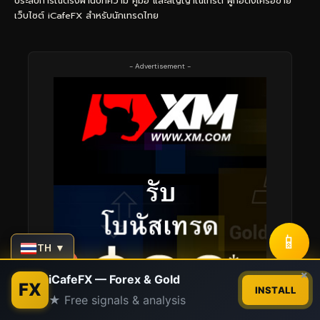
ประสบการณ์ตรงผ่านบทความ คู่มือ และสัญญาณเทรด ผู้ก่อตั้งเครือข่าย
เว็บไซต์ iCafeFX สำหรับนักเทรดไทย
- Advertisement -
📱
TH ▼
Contact us
×
iCafeFX — Forex & Gold
FX
INSTALL
★ Free signals & analysis
Open
chaty