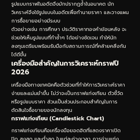
รูปแบบกราฟในอดีตจึงมักปรากฏซ้ำในอนาคต นัก
วิเคราะห์จึงใช้รูปแบบในอดีตเพื่อทำนายราคา และวางแผน
การซื้อขายอย่างมีระบบ
ตัวอย่างเช่น การศึกษา
ประวัติราคาทองคำย้อนหลัง
จะ
ช่วยให้เห็นรูปแบบที่ทำซ้ำๆ ได้อย่างชัดเจน ทำให้นัก
ลงทุนเตรียมพร้อมรับมือกับสถานการณ์ที่คล้ายคลึงกัน
ได้ดีขึ้น
เครื่องมือสำคัญในการวิเคราะห์กราฟปี
2026
เครื่องมือทางเทคนิคคือตัวช่วยที่ทำให้การวิเคราะห์ราคา
ง่ายและแม่นยำขึ้น ไม่ว่าจะเป็นกราฟแท่งเทียน ตัวชี้วัด
หรือรูปแบบราคา ล้วนเป็นส่วนประกอบสำคัญในการ
ตัดสินใจซื้อขายของนักลงทุน
กราฟแท่งเทียน (Candlestick Chart)
กราฟแท่งเทียนคือเครื่องมือยอดฮิตที่แสดงราคาเปิด
ปิด สูงสุด และต่ำสุด ในแต่ละช่วงเวลา การอ่านแท่ง