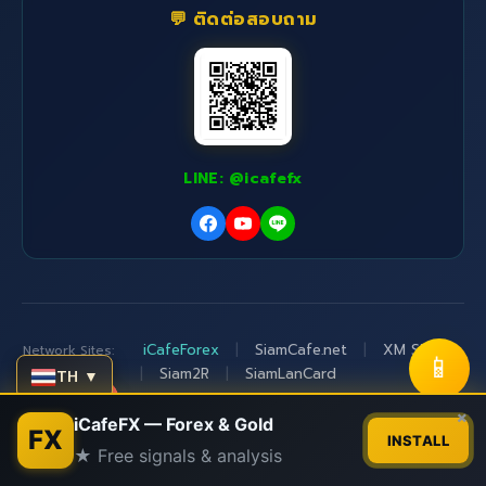
💬 ติดต่อสอบถาม
LINE: @icafefx
iCafeForex
|
SiamCafe.net
|
XM Signal
Network Sites:
📱
|
Siam2R
|
SiamLanCard
TH ▼
Contact us
×
iCafeFX — Forex & Gold
© 2015-2026
iCafeFX.com
|
อ.บอม
|
SiamCafe.net
FX
INSTALL
★ Free signals & analysis
Since 1997
Open
chaty