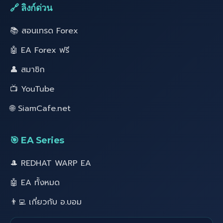
🔗 ลิงก์ด่วน
📚 สอนเทรด Forex
🤖 EA Forex ฟรี
👤 สมาชิก
📺 YouTube
🌐 SiamCafe.net
🎯 EA Series
🎩 REDHAT WARP EA
🤖 EA ทั้งหมด
👨‍💻 เกี่ยวกับ อ.บอม