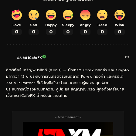
Love
Sad
Happy
Sleepy
Angry
Dead
Wink
0
0
0
0
0
0
0
อ.บอม iCafeFX
กิตติทัศน์ เจริญพนาสิทธิ์ (อ.บอม) — นักเทรด Forex ทองคำ และ Crypto
มากกว่า 13 ปี ประสบการณ์เทรดจริงในตลาด Forex ทองคำ และคริปโต
XM VIP Partner ที่ใช้บัญชีจริง ถ่ายทอดความรู้และกลยุทธ์จาก
ประสบการณ์ตรงผ่านบทความ คู่มือ และสัญญาณเทรด ผู้ก่อตั้งเครือข่าย
เว็บไซต์ iCafeFX สำหรับนักเทรดไทย
- Advertisement -