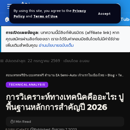
Aa
Font
By using this site, you agree to the
Privacy
Accept
Resizer
Policy
and
Terms of Use
.
🏠 หน้าแรก
ราคาทอง SPDR
📰 บทความ
🎬 YouTub
การเปิดเผยข้อมูล:
บทความนี้มีลิงก์พันธมิตร (affiliate link) หาก
คุณสมัครผ่านลิงก์ของเรา เราจะได้รับค่าคอมมิชชันโดยไม่มีค่าใช้จ่าย
เพิ่มเติมสำหรับคุณ
อ่านนโยบายฉบับเต็ม
📅 อัปเดตล่าสุด:
22 กรกฎาคม 2569
· เขียนโดย
อ.บอม
สอนเทรดฟรีมีระบบเทรดฟรี ตำนาน EA Semi-Auto เจ้าแรกในเมืองไทย
>
Blog
>
Technical Analysis
TECHNICAL ANALYSIS
การวิเคราะห์ทางเทคนิคคืออะไร: ปู
พื้นฐานหลักการสำคัญปี 2026
1 Min Read
อ.บอม iCafeFX
Published: กันยายน 7, 2023