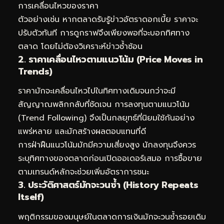
การเคลื่อนไหวของราคา
ตัวอย่างเช่น หากตลาดรับรู้ข่าวอัตราดอกเบี้ย ราคาจะ
ปรับตัวทันที การดูกราฟจึงเพียงพอที่จะบอกทิศทาง
ตลาด โดยไม่ต้องวิเคราะห์ข่าวซ้ำซ้อน
2. ราคาเคลื่อนไหวตามแนวโน้ม (Price Moves in
Trends)
ราคามักจะเคลื่อนไหวไปในทิศทางเดิมจนกว่าจะมี
สัญญาณพลิกกลับที่ชัดเจน การลงทุนตามแนวโน้ม
(Trend Following) จึงเป็นกลยุทธ์ที่นิยมใช้กันอย่าง
แพร่หลาย และมักสร้างผลตอบแทนที่ดี
การฝ่าฝืนแนวโน้มมักมีความเสี่ยงสูง นักลงทุนจึงควร
ระบุทิศทางของตลาดก่อนเปิดออเดอร์เสมอ การซื้อขาย
ตามเทรนด์หลักจะช่วยเพิ่มอัตราการชนะ
3. ประวัติศาสตร์มักจะวนซ้ำ (History Repeats
Itself)
พฤติกรรมของมนุษย์ในตลาดการเงินมักจะวนซ้ำรอยเดิม