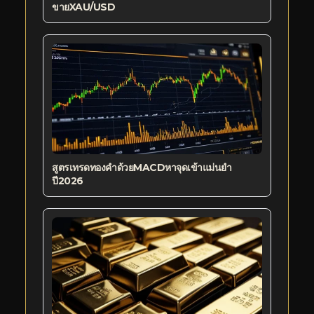
ขายXAU/USD
สูตรเทรดทองคำด้วยMACDหาจุดเข้าแม่นยำ
ปี2026