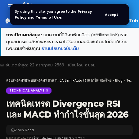
Aa
Font
By using this site, you agree to the
Privacy
Accept
Resizer
Policy
and
Terms of Use
.
🏠 หน้าแรก
ราคาทอง SPDR
📰 บทความ
🎬 YouTub
การเปิดเผยข้อมูล:
บทความนี้มีลิงก์พันธมิตร (affiliate link) หาก
คุณสมัครผ่านลิงก์ของเรา เราจะได้รับค่าคอมมิชชันโดยไม่มีค่าใช้จ่าย
เพิ่มเติมสำหรับคุณ
อ่านนโยบายฉบับเต็ม
📅 อัปเดตล่าสุด:
22 กรกฎาคม 2569
· เขียนโดย
อ.บอม
สอนเทรดฟรีมีระบบเทรดฟรี ตำนาน EA Semi-Auto เจ้าแรกในเมืองไทย
>
Blog
>
Technical Analysis
TECHNICAL ANALYSIS
เทคนิคเทรด Divergence RSI
และ MACD ทำกำไรขั้นสุด 2026
2 Min Read
อ.บอม iCafeFX
Published: เมษายน 25, 2023