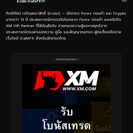
อ.บอม iCafeFX
กิตติทัศน์ เจริญพนาสิทธิ์ (อ.บอม) — นักเทรด Forex ทองคำ และ Crypto
มากกว่า 13 ปี ประสบการณ์เทรดจริงในตลาด Forex ทองคำ และคริปโต
XM VIP Partner ที่ใช้บัญชีจริง ถ่ายทอดความรู้และกลยุทธ์จาก
ประสบการณ์ตรงผ่านบทความ คู่มือ และสัญญาณเทรด ผู้ก่อตั้งเครือข่าย
เว็บไซต์ iCafeFX สำหรับนักเทรดไทย
- Advertisement -