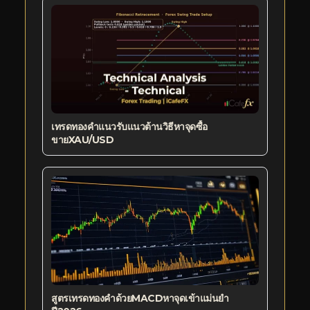
เทรดทองคำแนวรับแนวต้านวิธีหาจุดซื้อ
ขายXAU/USD
สูตรเทรดทองคำด้วยMACDหาจุดเข้าแม่นยำ