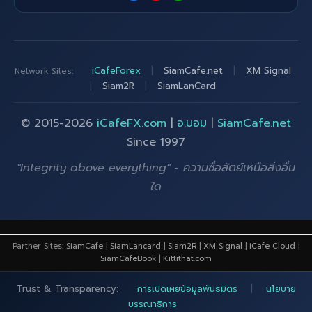
iCafeForex
|
SiamCafe.net
|
XM Signal
Network Sites:
|
Siam2R
|
SiamLanCard
© 2015-2026
iCafeFX.com
|
อ.บอม
|
SiamCafe.net
Since 1997
"Integrity above everything" - ความซื่อสัตย์เหนือสิ่งอื่น
ใด
Partner Sites:
SiamCafe
|
SiamLancard
|
Siam2R
|
XM Signal
|
iCafe Cloud
|
SiamCafeBook
|
Kittithat.com
Trust & Transparency:
การเปิดเผยข้อมูลพันธมิตร
|
นโยบาย
บรรณาธิการ