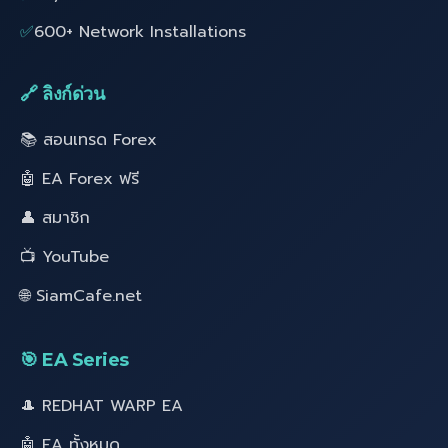
✅
600+ Network Installations
🔗 ลิงก์ด่วน
📚 สอนเทรด Forex
🤖 EA Forex ฟรี
👤 สมาชิก
📺 YouTube
🌐 SiamCafe.net
🎯 EA Series
🎩 REDHAT WARP EA
🤖 EA ทั้งหมด