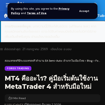
Aa
Font
By using this site, you agree to the
Privacy
Accept
Resizer
Policy
and
Terms of Use
.
🏠 หน้าแรก
ราคาทอง SPDR
📰 บทความ
🎬 YouTub
การเปิดเผยข้อมูล:
บทความนี้มีลิงก์พันธมิตร (affiliate link) หาก
คุณสมัครผ่านลิงก์ของเรา เราจะได้รับค่าคอมมิชชันโดยไม่มีค่าใช้จ่าย
เพิ่มเติมสำหรับคุณ
อ่านนโยบายฉบับเต็ม
📅 อัปเดตล่าสุด:
21 กรกฎาคม 2569
· เขียนโดย
อ.บอม
สอนเทรดฟรีมีระบบเทรดฟรี ตำนาน EA Semi-Auto เจ้าแรกในเมืองไทย
>
Blog
>
Forex Trading
FOREX TRADING
MT4 คืออะไร? คู่มือเริ่มต้นใช้งาน
MetaTrader 4 สำหรับมือใหม่
3 Min Read
อ.บอม iCafeFX
Published: มีนาคม 7, 2026