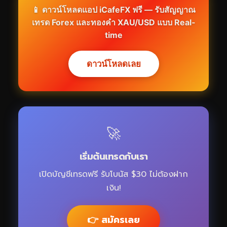
📱 ดาวน์โหลดแอป iCafeFX ฟรี — รับสัญญาณ
เทรด Forex และทองคำ XAU/USD แบบ Real-
time
ดาวน์โหลดเลย
🚀
เริ่มต้นเทรดกับเรา
เปิดบัญชีเทรดฟรี รับโบนัส $30 ไม่ต้องฝาก
เงิน!
👉 สมัครเลย