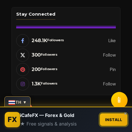
Stay Connected
248.1K
Like
Followers
300
Follow
Followers
200
Pin
Followers
1.3K
Follow
Followers
📱
TH ▼
Latest News
Contact us
×
iCafeFX — Forex & Gold
FX
INSTALL
★ Free signals & analysis
Open
chaty