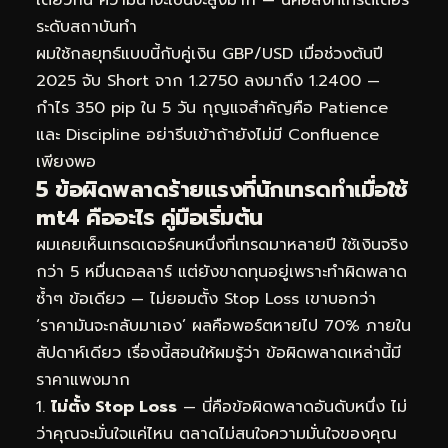
ระดับสถาบันทำ
ผมใช้กลยุทธ์แบบนี้กับคู่เงิน GBP/USD เมื่อช่วงต้นปี
2025 จับ Short จาก 1.2750 ลงมาถึง 1.2400 —
กำไร 350 pip ใน 5 วัน กุญแจสำคัญคือ Patience
และ Discipline อย่ารีบเข้าถ้ายังไม่มี Confluence
เพียงพอ
5 ข้อผิดพลาดร้ายแรงที่นักเทรดทำเมื่อใช้
mt4 คืออะไร คู่มือเริ่มต้น
ผมเคยเห็นเทรดเดอร์คนหนึ่งที่เทรดมาหลายปี ใช้เงินจริง
กว่า 5 หมื่นดอลลาร์ แต่ยังขาดทุนอยู่เพราะทำผิดพลาด
ซ้ำๆ ข้อเดียว — ไม่ยอมตั้ง Stop Loss เขาบอกว่า
‘ราคามันจะกลับมาเอง’ ผลคือพอร์ตหายไป 70% ภายใน
สัปดาห์เดียว เรื่องนี้สอนให้ผมรู้ว่า ข้อผิดพลาดเหล่านี้มี
ราคาแพงมาก
ไม่ตั้ง Stop Loss
— นี่คือข้อผิดพลาดอันดับหนึ่ง ไม่
ว่าคุณจะมั่นใจแค่ไหน ตลาดไม่สนใจความมั่นใจของคุณ