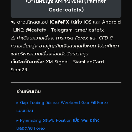
👉 เปิดบัญชี XM รับโบนัส (Partner
Code: cafefx)
📲 ดาวน์โหลดแอป
iCafeFX
ได้ทั้ง iOS และ Android
· LINE: @icafefx · Telegram:
t.me/icafefx
⚠️ คำเตือนความเสี่ยง: การเทรด Forex และ CFD มี
ความเสี่ยงสูง อาจสูญเสียเงินลงทุนทั้งหมด โปรดศึกษา
และบริหารความเสี่ยงก่อนตัดสินใจลงทุน
เว็บไซต์ในเครือ:
XM Signal
·
SiamLanCard
·
Siam2R
อ่านเพิ่มเติม
▸ Gap Trading วิธีเทรด Weekend Gap Fill Forex
แบบเซียน
▸ Pyramiding วิธีเพิ่ม Position เมื่อ Win อย่าง
ปลอดภัย Forex