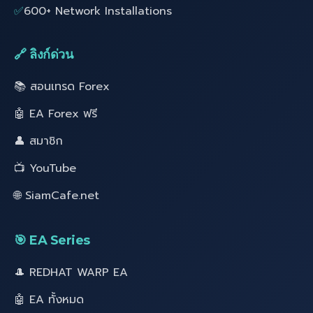
✅
600+ Network Installations
🔗 ลิงก์ด่วน
📚 สอนเทรด Forex
🤖 EA Forex ฟรี
👤 สมาชิก
📺 YouTube
🌐 SiamCafe.net
🎯 EA Series
🎩 REDHAT WARP EA
🤖 EA ทั้งหมด