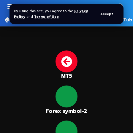
By using this site, you agree to the
Privacy
Accept
Policy
and
Terms of Use
.
🏠 หน้าแรก
ราคาทอง SPDR
📰 บทความ
🎬 YouTub
MT5
Forex symbol-2