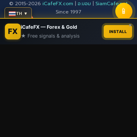
© 2015-2026
iCafeFX.com
|
อ.บอม
|
SiamCafe.net
📱
Since 1997
TH ▼
"Integrity above everything" - ความซื่อสัตย์เหนือสิ่งอื่น
Contact us
×
iCafeFX — Forex & Gold
FX
ใด
INSTALL
★ Free signals & analysis
Open
chaty
Partner Sites:
SiamCafe
|
SiamLancard
|
Siam2R
|
XM Signal
|
iCafe Cloud
|
SiamCafeBook
|
Kittithat.com
Trust & Transparency:
การเปิดเผยข้อมูลพันธมิตร
|
นโยบาย
บรรณาธิการ
📚 บทความทั้งหมด
🏠 หน้าแรก
iCafeFX Network
XM Signal
·
SiamCafe
·
SiamLancard
·
Siam2R
·
iCafeCloud