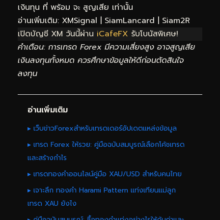
เงินทุน ที่ พร้อม จะ สูญเสีย เท่านั้น
อ่านเพิ่มเติม:
XMSignal
|
SiamLancard
|
Siam2R
เปิดบัญชี XM วันนี้ผ่าน
iCafeFX
รับโบนัสพิเศษ!
คำเตือน: การเทรด Forex มีความเสี่ยงสูง อาจสูญเสีย
เงินลงทุนทั้งหมด ควรศึกษาข้อมูลให้ดีก่อนตัดสินใจ
ลงทุน
อ่านเพิ่มเติม
▸ เว็บข่าวForexสำหรับเทรดเดอร์อัปเดตแหล่งข้อมูล
▸ เทรด Forex ให้รวย: คู่มือฉบับสมบูรณ์เลือกโค้ชเทรด
และสร้างกำไร
▸ เทรดทองคำออนไลน์คู่มือ XAU/USD สำหรับคนไทย
▸ เจาะลึก ทองคำ Harami Pattern แท่งเทียนแม่ลูก
เทรด XAU ยังไง
▸ คู่มือฉบับสมบูรณ์: ซื้อทองคำแท่งอย่างไรให้คุ้มค่าและ