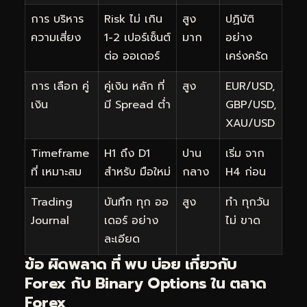
การ บริหาร
Risk ไม่ เกิน
สูง
ปฏิบัติ
ความเสี่ยง
1-2 เปอร์เซ็นต์
มาก
อย่าง
ต่อ ออเดอร์
เคร่งครัด
การ เลือก คู่
คู่เงิน หลัก ที่
สูง
EUR/USD,
เงิน
มี Spread ต่ำ
GBP/USD,
XAU/USD
Timeframe
H1 ถึง D1
ปาน
เริ่ม จาก
ที่ เหมาะสม
สำหรับ มือใหม่
กลาง
H4 ก่อน
Trading
บันทึก ทุก ออ
สูง
ทำ ทุกวัน
Journal
เดอร์ อย่าง
ไม่ ขาด
ละเอียด
ข้อ ผิดพลาด ที่ พบ บ่อย เกี่ยวกับ
Forex กับ Binary Options ใน ตลาด
Forex