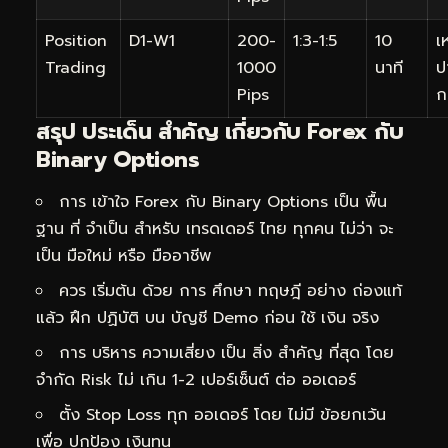
Position
D1-W1
200-
1:3-1:5
10
เ
Trading
1000
นาที
ป
Pips
ก
สรุป ประเด็น สำคัญ เกี่ยวกับ Forex กับ
Binary Options
การ เข้าใจ Forex กับ Binary Options เป็น พื้น
ฐาน ที่ จำเป็น สำหรับ เทรดเดอร์ ไทย ทุกคน ไม่ว่า จะ
เป็น มือใหม่ หรือ มืออาชีพ
ควร เริ่มต้น ด้วย การ ศึกษา ทฤษฎี อย่าง ถ่องแท้
แล้ว ฝึก ปฏิบัติ บน บัญชี Demo ก่อน ใช้ เงิน จริง
การ บริหาร ความเสี่ยง เป็น สิ่ง สำคัญ ที่สุด โดย
จำกัด Risk ไม่ เกิน 1-2 เปอร์เซ็นต์ ต่อ ออเดอร์
ตั้ง Stop Loss ทุก ออเดอร์ โดย ไม่มี ข้อยกเว้น
เพื่อ ปกป้อง เงินทุน