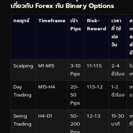
เกี่ยวกับ Forex กับ Binary Options
กลยุทธ์
Timeframe
เป้า
Risk-
เวลา
ค
Pips
Reward
ที่ ใช้
เ
ต่อ
ส
วัน
ส
ม
Scalping
M1-M15
3-10
1:1-1:1.5
2-4
ไม
Pips
ชั่วโมง
เ
Day
M15-H4
20-
1:1.5-1:2
1-2
เ
Trading
50
ชั่วโมง
ม
Pips
Swing
H4-D1
50-
1:2-1:3
15-30
เ
Trading
200
นาที
ที
Pips