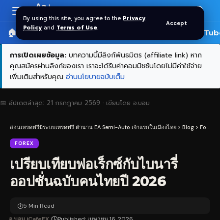
Aa
Font
By using this site, you agree to the
Privacy
Accept
Resizer
Policy
and
Terms of Use
.
🏠 หน้าแรก
ราคาทอง SPDR
📰 บทความ
🎬 YouTub
การเปิดเผยข้อมูล:
บทความนี้มีลิงก์พันธมิตร (affiliate link) หาก
คุณสมัครผ่านลิงก์ของเรา เราจะได้รับค่าคอมมิชชันโดยไม่มีค่าใช้จ่าย
เพิ่มเติมสำหรับคุณ
อ่านนโยบายฉบับเต็ม
📅 อัปเดตล่าสุด:
21 กรกฎาคม 2569
· เขียนโดย
อ.บอม
สอนเทรดฟรีมีระบบเทรดฟรี ตำนาน EA Semi-Auto เจ้าแรกในเมืองไทย
>
Blog
>
Forex
>
FOREX
เปรียบเทียบฟอเร็กซ์กับไบนารี่
ออปชั่นฉบับคนไทยปี 2026
5 Min Read
อ.บอม iCafeFX
Published: เมษายน 16, 2026